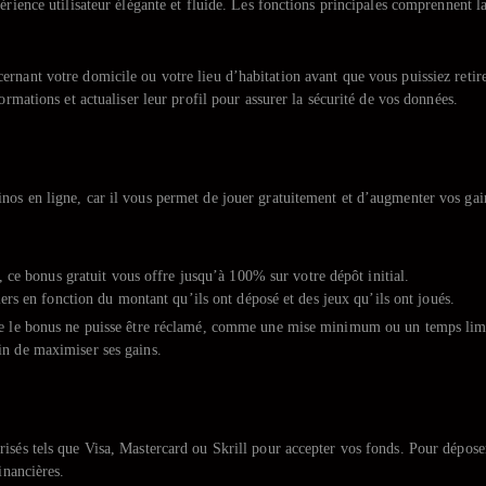
érience utilisateur élégante et fluide. Les fonctions principales comprennent l
ernant votre domicile ou votre lieu d’habitation avant que vous puissiez ret
ormations et actualiser leur profil pour assurer la sécurité de vos données.
os en ligne, car il vous permet de jouer gratuitement et d’augmenter vos gain
 ce bonus gratuit vous offre jusqu’à 100% sur votre dépôt initial.
ers en fonction du montant qu’ils ont déposé et des jeux qu’ils ont joués.
ue le bonus ne puisse être réclamé, comme une mise minimum ou un temps limit
in de maximiser ses gains.
isés tels que Visa, Mastercard ou Skrill pour accepter vos fonds. Pour dépose
inancières.