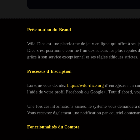
Présentation du Brand
Wild Dice est une plateforme de jeux en ligne qui offre à ses j
Dice s’est positionné comme l’un des acteurs les plus réputés 
grâce à son service exceptionnel et ses règles éthiques strictes.
Processus d’Inscription
Lorsque vous décidez
https://wild-dice.org
d’enregistrer un co
l’aide de votre profil Facebook ou Google+. Tout d’abord, vou
Une fois ces informations saisies, le système vous demandera de
Vous recevrez également une notification par courriel contena
Fonctionnalités du Compte