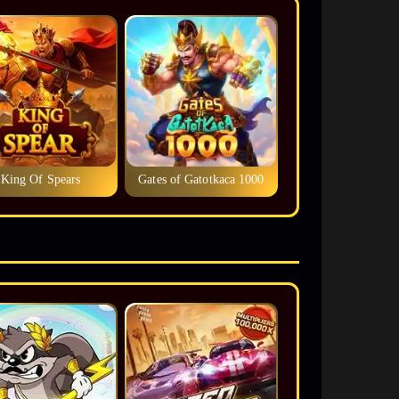
King Of Spears
Gates of Gatotkaca 1000