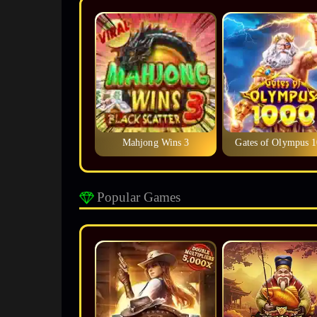
Mahjong Wins 3
Gates of Olympus 
Popular Games