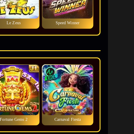
Le Zeus
Speed Winner
Fortune Gems 2
Carnaval Fiesta