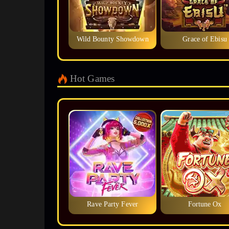
Wild Bounty Showdown
Grace of Ebisu
Hot Games
Rave Party Fever
Fortune Ox