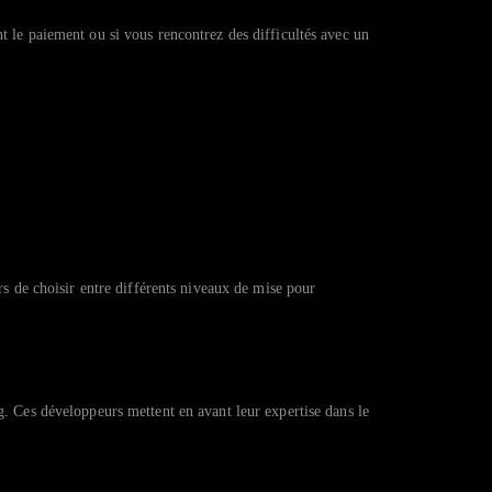
t le paiement ou si vous rencontrez des difficultés avec un
rs de choisir entre différents niveaux de mise pour
g. Ces développeurs mettent en avant leur expertise dans le