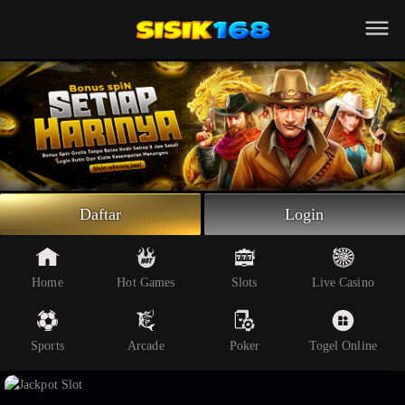
Beranda
Slot Online
Live Casino
Sportsbook
Arcade
Togel Online
Daftar
Login
Poker
Whatsapp
Home
Hot Games
Slots
Live Casino
Telegram
Sports
Arcade
Poker
Togel Online
Livechat