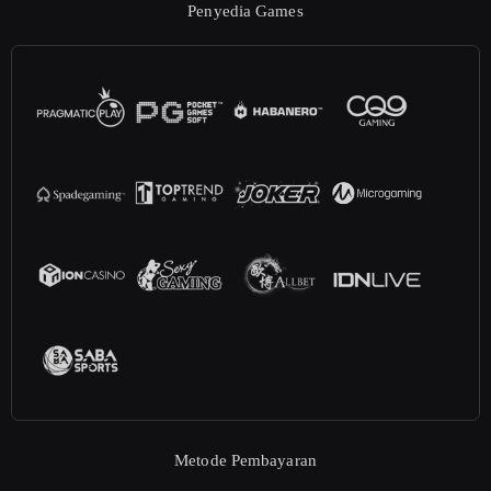
Penyedia Games
Metode Pembayaran