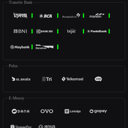
Transfer Bank
Pulsa
E-Money