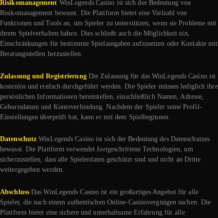
Risikomanagement
WinLegends Casino ist sich der Bedeutung von
Risikomanagement bewusst. Die Plattform bietet eine Vielzahl von
Funktionen und Tools an, um Spieler zu unterstützen, wenn sie Probleme mit
ihrem Spielverhalten haben. Dies schließt auch die Möglichkeit ein,
Einschränkungen für bestimmte Spielausgaben aufzusetzen oder Kontakte mit
Beratungsstellen herzustellen.
Zulassung und Registrierung
Die Zulassung für das WinLegends Casino ist
kostenlos und einfach durchgeführt werden. Die Spieler müssen lediglich ihre
persönlichen Informationen bereitstellen, einschließlich Namen, Adresse,
Geburtsdatum und Kontoverbindung. Nachdem der Spieler seine Profil-
Einstellungen überprüft hat, kann er mit dem Spielbeginnen.
Datenschutz
WinLegends Casino ist sich der Bedeutung des Datenschutzes
bewusst. Die Plattform verwendet fortgeschrittene Technologien, um
sicherzustellen, dass alle Spielerdaten geschützt sind und nicht an Dritte
weitergegeben werden.
Abschluss
Das WinLegends Casino ist ein großartiges Angebot für alle
Spieler, die nach einem authentischen Online-Casinovergnügen suchen. Die
Plattform bietet eine sichere und unterhaltsame Erfahrung für alle