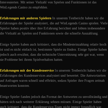
Interessierten. Mit seiner Vielzahl von Spielen und Funktionen ist das
WinLegends Casino zu empfehlen.
Erfahrungen mit anderen Spielern
In unserem Testbericht haben wir die
Erfahrungen der Spieler analysiert, die auf WinLegends Casino spielen. Viele
Spieler haben positiv über ihre Erfahrung berichtet und lobten insbesondere
die Vielzahl an Spielen und Funktionen sowie die schnelle Auszahlung.
Einige Spieler haben auch kritisiert, dass die Mindesteinzahlung relativ hoch
ist und es nicht einfach ist, bestimmte Spiele zu finden. Einige Spieler haben
jedoch auch erwähnt, dass die technische Unterstützung sehr gut war, wenn
sie Probleme bei ihrem Spielverhalten hatten.
Erfahrungen mit der Kundenservice
In unserem Testbericht haben wir die
Erfahrungen des Kundenservices analysiert und bewertet. Die Antwortzeiten
auf Anfragen waren schnell und effektiv, sodass Spieler ihre Fragen zeitnah
beantworten konnten.
Einige Spieler fanden jedoch das Format der Antworten zu unvollständig und
hätten sich nach weiterer Erklärung sehnen müssen. Einige Spieler haben
auch kritisiert, dass die Kundenservice-Team nicht immer freundlich war.