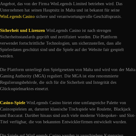
Angebot, das von der Firma WinLegends Limited betrieben wird. Das
Unternehmen hat seinen Hauptsitz in Malta und ist bekannt für seine
WinLegends Casino
sichere und verantwortungsvolle Geschäftspraxis.
Sicherheit und Lizenzen
WinLegends Casino ist nach strengen
Sicherheitsstandards geprüft und zertifiziert worden. Die Plattform
verwendet fortschrittliche Technologien, um sicherzustellen, dass alle
Spielerdaten geschützt sind und die Spiele auf der Website fair gespielt
werden.
Die Plattform unterliegt den Spielgesetzen von Malta und wird von der Malta
Gaming Authority (MGA) reguliert. Die MGA ist eine renommierte
Regulierungsbehörde, die sich für die Sicherheit und Integrität des
Glücksspielmarktes einsetzt.
Casino-Spiele
WinLegends Casino bietet eine umfangreiche Palette von
Casinospieleien an, darunter klassische Tischspiele wie Roulette, Blackjack
und Baccarat. Darüber hinaus sind auch viele moderne Videopoker- und Slot-
Titel verfügbar, die von bekannten Entwicklerfirmen entwickelt wurden.
Die Spiele auf WinLegends Casino werden in verschiedene Kategorien