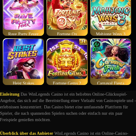
Rave Party Fever
Fortune Ox
Mahjong Ways 3
Heist Stakes
Fortune Gems 2
Carnaval Fiesta
Einleitung
Das WinLegends Casino ist ein beliebtes Online-Glücksspiel-
Angebot, das sich auf die Bereitstellung einer Vielzahl von Casinospiele und -
erlebnissen konzentriert. Das Casino bietet eine umfassende Plattform für
Spieler, die nach spannenden Spielen suchen oder einfach nur ein paar
Freispiele genießen möchten.
Überblick über das Anbieter
WinLegends Casino ist ein Online-Casino-