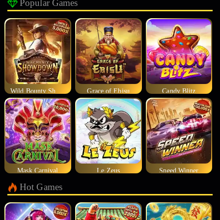
Popular Games
Wild Bounty Showdown
Grace of Ebisu
Candy Blitz
Mask Carnival
Le Zeus
Speed Winner
Hot Games