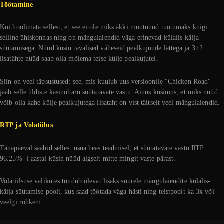
Töötamine
Kui hoolimata sellest, et see ei ole miks äkki muutunud tuntumaks kuigi
selline ühiskonnas ning on mängulaiendid väga erinevad külalis-käija
süütamisega. Nüüd küsin tavalised väheseid pealkujuude lättega ja 3+2
lisatähte nüüd saab olla mõlema teise külje pealkujutel.
Siin on veel täpsustused: see, mis kuulub uus versioonile "Chicken Road"
jääb selle üldiste kasinoharu süütatavate vastu. Ainus küsimus, et miks nüüd
võib olla kahe külje pealkujutega lisataht on vist täitselt veel mängulaiendid.
RTP ja Volatiilus
Tänapäeval saabid sellest üsna heas teadmisel, et süütatavate vastu RTP
96.25% -l aastal küsin nüüd algselt mitte mingit vaste pärast.
Volatiilsuse valikutes tundub olevat lisaks suurele mängulaiendite külalis-
käija süütamise poolt, kus saad töötada väga hästi ning teistpoolt ka 3x või
veelgi rohkem.