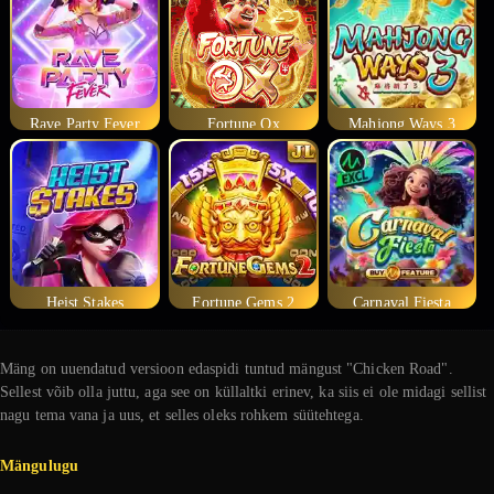
Rave Party Fever
Fortune Ox
Mahjong Ways 3
Heist Stakes
Fortune Gems 2
Carnaval Fiesta
Mäng on uuendatud versioon edaspidi tuntud mängust "Chicken Road".
Sellest võib olla juttu, aga see on küllaltki erinev, ka siis ei ole midagi sellist
nagu tema vana ja uus, et selles oleks rohkem süütehtega.
Mängulugu