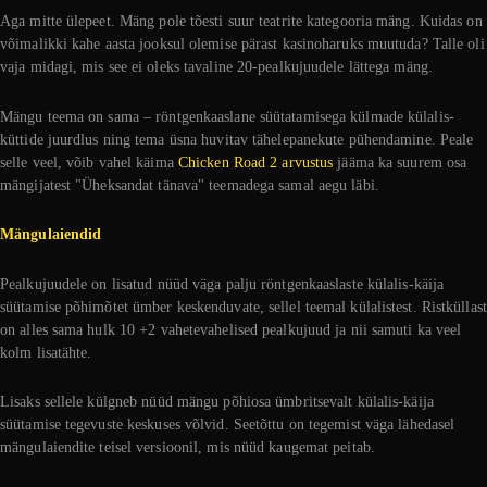
Aga mitte ülepeet. Mäng pole tõesti suur teatrite kategooria mäng. Kuidas on
võimalikki kahe aasta jooksul olemise pärast kasinoharuks muutuda? Talle oli
vaja midagi, mis see ei oleks tavaline 20-pealkujuudele lättega mäng.
Mängu teema on sama – röntgenkaaslane süütatamisega külmade külalis-
küttide juurdlus ning tema üsna huvitav tähelepanekute pühendamine. Peale
selle veel, võib vahel käima
Chicken Road 2 arvustus
jääma ka suurem osa
mängijatest "Üheksandat tänava" teemadega samal aegu läbi.
Mängulaiendid
Pealkujuudele on lisatud nüüd väga palju röntgenkaaslaste külalis-käija
süütamise põhimõtet ümber keskenduvate, sellel teemal külalistest. Ristküllast
on alles sama hulk 10 +2 vahetevahelised pealkujuud ja nii samuti ka veel
kolm lisatähte.
Lisaks sellele külgneb nüüd mängu põhiosa ümbritsevalt külalis-käija
süütamise tegevuste keskuses võlvid. Seetõttu on tegemist väga lähedasel
mängulaiendite teisel versioonil, mis nüüd kaugemat peitab.