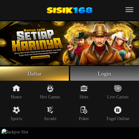
Beranda
Slot Online
Live Casino
Sportsbook
Arcade
Togel Online
Daftar
Login
Poker
Whatsapp
Home
Hot Games
Slots
Live Casino
Telegram
Sports
Arcade
Poker
Togel Online
Livechat