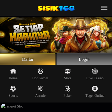
Beranda
Slot Online
Live Casino
Sportsbook
Arcade
Togel Online
Daftar
Login
Poker
Whatsapp
Home
Hot Games
Slots
Live Casino
Telegram
Sports
Arcade
Poker
Togel Online
Livechat