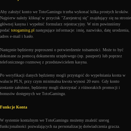
Aby założyć konto we TotoGamingu trzeba wykonać kilka prostych kroków.
Najpierw należy kliknąć w przycisk "Zarejestruj się" znajdujący się na stronie
głównej kasyna i wypełnić formularz rejestracyjny. W nim powinniśmy
podać
totogaming.pl
następujące informacje: imię, nazwisko, datę urodzenia,
adres e-mail i hasło.
Następnie będziemy poproszeni o potwierdzenie tożsamości. Może to być
dokonane za pomocą dokumentu urzędowego (np. paszport) lub poprzez
telefonicznego rozmowę z przedstawicielem kasyna.
Po weryfikacji danych będziemy mogli przystąpić do wypełniania konta w
walucie PLN, przy czym minimalna kwota wynosi 20 euro. Gdy konto
zostanie założone, będziemy mogli skorzystać z różnorakich promocji i
bonusów dostępnych we TotoGamingu.
Funkcje Konta
W systemie kontalnym we TotoGamingu możemy znaleźć szereg
funkcjonalności pozwalających na personalizację doświadczenia gracza.