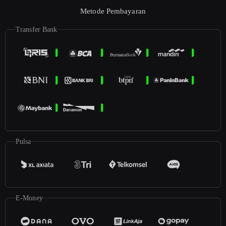
Metode Pembayaran
Transfer Bank
Pulsa
E-Money