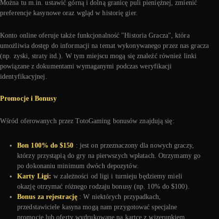
Można tu m.in. ustawić górną i dolną granicę puli pieniężnej, zmienić
preferencje kasynowe oraz wgląd w historię gier.
Konto online oferuje także funkcjonalność "Historia Gracza", która
umożliwia dostęp do informacji na temat wykonywanego przez nas gracza
(np. zyski, straty itd.). W tym miejscu mogą się znaleźć również linki
powiązane z dokumentami wymaganymi podczas weryfikacji
identyfikacyjnej.
Promocje i Bonusy
Wśród oferowanych przez TotoGaming bonusów znajdują się:
Bon 100% do $150
: jest on przeznaczony dla nowych graczy,
którzy przystąpią do gry na pierwszych wpłatach. Otrzymamy go
po dokonaniu minimum dwóch depozytów.
Karty Ligi:
w zależności od ligi i turnieju będziemy mieli
okazję otrzymać różnego rodzaju bonusy (np. 10% do $100).
Bonus za rejestrację
: W niektórych przypadkach,
przedstawiciele kasyna mogą nam przygotować specjalne
promocje lub oferty wydrukowane na kartce z wizerunkiem