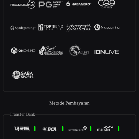
Metode Pembayaran
Transfer Bank