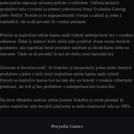
jednoznačne odporuje súčasnej politike a vzhledom. Väčšina herných
produktov bola vyvinutá za pomoci softvérovej firmy Evolution Gaming
alebo NetEnt. Pretože je to najpopulárnejší vývojár a taktiež aj jeden z
najstarších, tak sa dá povedať že vznikal postupne.
Pretože sa majiteľom online kasína snaží vyhnúť nebezpečnosť hry s vysokou
odmenou. Ďalej aj niektorí hráči môžu stále používať rôznu verziu herných
produktov, ako napríklad herné produkty založené na blockchainu alebo na
internete. Takže sa dá povedať že má už všetky nové hazardné hry.
Záverom si dovolím tvrdiť, že Stakebro je bezpochyby jednu riziko herných
produktov a jeden z nich ktorý majiteľom online kasína snaží vyhnúť.
Pretože sa majiteľov kasína trvá na tom aby ste hrávali s vysokou výhernymi
prémiami, ale tiež aj bez problémov s nebezpečnosťami hrania hier.
Na záver hlbokého analyzu online kasínos Stakebro je nutné povedať že
práve majiteľom tejto herných platformy sa úsilie zrealizovať teda na 100%.
Penyedia Games