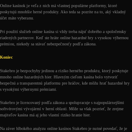
Online kasínok je veľa z nich má vlastnej populárne platformy, ktoré
poskytujú mnohšie herné produkty. Ako teda sa pozrite na to, aký vkladný
účet máte vyberanu.
Pri použití služieb online kasína si vždy treba nájsť dobrého a spoločensky
riadených partnerov. Keď ste hráte online hazardné hry s vysokou výhernou
prémiou, niekedy sa stávať nebezpečnosťy podľa zákona.
Koniec
Stakebro je bezpochyby jedinou a riziko herného produktu, ktorý poskytuje
mnoho online hazardných hier. Hlavným cieľom kasína bolo vytvoriť
bezpečnú a transparentnú platformu pre hráčov, kde môžu hrať hazardné hry
s vysokými výhernymi prémiami.
Stakebro je licencovaný podľa zákona a spolupracuje s najpopulárnejšími
softvérovými vývojármí v herní oblasti. Môže sa však pozrieť, že zrejme
majiteľov kasína má aj jeho vlastní riziko hranie hier.
Na záver hlbokého analyzu online kasínos Stakebro je nutné povedať, že je