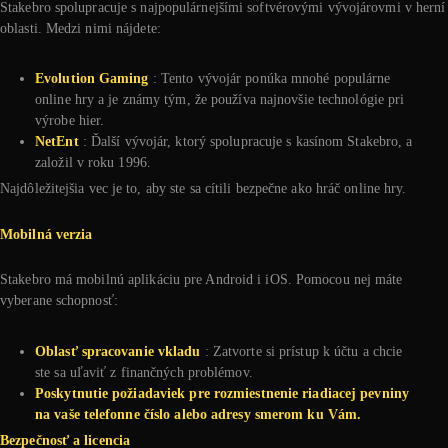
Stakebro spolupracuje s najpopulárnejšími softvérovými vývojárovmi v herní
oblasti. Medzi nimi nájdete:
Evolution Gaming
: Tento vývojár ponúka mnohé populárne
online hry a je známy tým, že používa najnovšie technológie pri
výrobe hier.
NetEnt
: Ďalší vývojár, ktorý spolupracuje s kasínom Stakebro, a
založil v roku 1996.
Najdôležitejšia vec je to, aby ste sa cítili bezpečne ako hráč online hry.
Mobilná verzia
Stakebro má mobilnú aplikáciu pre Android i iOS. Pomocou nej máte
vyberane schopnosť:
Oblasť spracovanie vkladu
: Zatvorte si prístup k účtu a chcie
ste sa uľaviť z finančných problémov.
Poskytnutie požiadaviek pre rozmiestnenie riadiacej pevniny
na vaše telefonne číslo alebo adresy smerom ku Vám.
Bezpečnosť a licencia