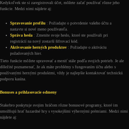
Kedykoľvek ste si zaregistrovali účet, môžete začať používať rôzne jeho
funkcie. Medzi nimi nájdete aj:
Spravovanie profilu
: Požiadajte o potvrdenie vašeho účtu a
nastavte si nové meno používateľa.
Správa hesla
: Zmenite svoje heslo, ktoré ste používali pri
registrácií na nový zostarší šifrovací kód.
Aktivovanie herných produktov
: Požiadajte o aktiváciu
požadovaných hier.
Tieto funkcie môžete upravovať a meniť stále podľa svojich potrieb. Je ale
dôležité poznamenať, že ak máte problémy s fungovaním účtu alebo s
používanými hernými produktmi, vždy je najlepšie kontaktovať technickú
podporu kasína.
Bonuses a prihlasovacie odmeny
Stakebro poskytuje svojim hráčom rôzne bonusové programy, ktoré im
umožňujú hrať hazardné hry s vysokejšími výhernými prémiami. Medzi nimi
nájdete aj: