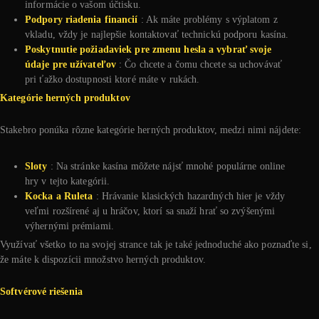
informácie o vašom účtisku.
Podpory riadenia financií
: Ak máte problémy s výplatom z
vkladu, vždy je najlepšie kontaktovať technickú podporu kasína.
Poskytnutie požiadaviek pre zmenu hesla a vybrať svoje
údaje pre užívateľov
: Čo chcete a čomu chcete sa uchovávať
pri ťažko dostupnosti ktoré máte v rukách.
Kategórie herných produktov
Stakebro ponúka rôzne kategórie herných produktov, medzi nimi nájdete:
Sloty
: Na stránke kasína môžete nájsť mnohé populárne online
hry v tejto kategórii.
Kocka a Ruleta
: Hrávanie klasických hazardných hier je vždy
veľmi rozšírené aj u hráčov, ktorí sa snaží hrať so zvýšenými
výhernými prémiami.
Využívať všetko to na svojej strance tak je také jednoduché ako poznaďte si,
že máte k dispozícii množstvo herných produktov.
Softvérové riešenia