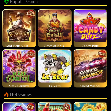
Popular Games
Wild Bounty Showdown
Grace of Ebisu
Candy Blitz
Mask Carnival
Le Zeus
Speed Winner
Hot Games