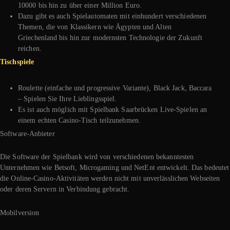
10000 bis hin zu über einer Million Euro.
Dazu gibt es auch Spielautomaten mit einhundert verschiedenen
Themen, die von Klassikern wie Ägypten und Alten
Griechenland bis hin zur modernsten Technologie der Zukunft
reichen.
Tischspiele
Roulette (einfache und progressive Variante), Black Jack, Baccara
– Spielen Sie Ihre Lieblingsspiel.
Es ist auch möglich mit Spielbank Saarbrücken Live-Spielen an
einem echten Casino-Tisch teilzunehmen.
Software-Anbieter
Die Software der Spielbank wird von verschiedenen bekanntesten
Unternehmen wie Betsoft, Microgaming und NetEnt entwickelt. Das bedeutet
die Online-Casino-Aktivitäten werden nicht mit unverlässlichen Webseiten
oder deren Servern in Verbindung gebracht.
Mobilversion