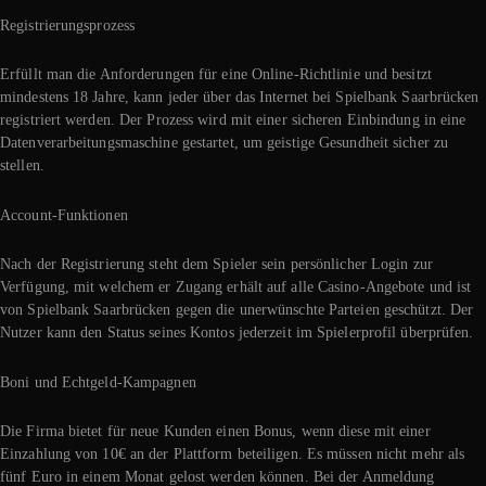
Registrierungsprozess
Erfüllt man die Anforderungen für eine Online-Richtlinie und besitzt
mindestens 18 Jahre, kann jeder über das Internet bei Spielbank Saarbrücken
registriert werden. Der Prozess wird mit einer sicheren Einbindung in eine
Datenverarbeitungsmaschine gestartet, um geistige Gesundheit sicher zu
stellen.
Account-Funktionen
Nach der Registrierung steht dem Spieler sein persönlicher Login zur
Verfügung, mit welchem er Zugang erhält auf alle Casino-Angebote und ist
von Spielbank Saarbrücken gegen die unerwünschte Parteien geschützt. Der
Nutzer kann den Status seines Kontos jederzeit im Spielerprofil überprüfen.
Boni und Echtgeld-Kampagnen
Die Firma bietet für neue Kunden einen Bonus, wenn diese mit einer
Einzahlung von 10€ an der Plattform beteiligen. Es müssen nicht mehr als
fünf Euro in einem Monat gelost werden können. Bei der Anmeldung