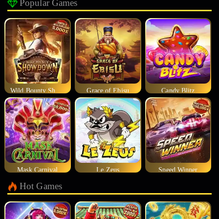
Popular Games
Wild Bounty Showdown
Grace of Ebisu
Candy Blitz
Mask Carnival
Le Zeus
Speed Winner
Hot Games