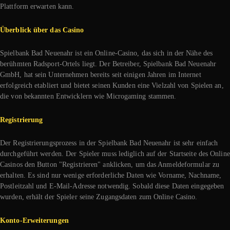
Plattform erwarten kann.
Überblick über das Casino
Spielbank Bad Neuenahr ist ein Online-Casino, das sich in der Nähe des
berühmten Radsport-Ortels liegt. Der Betreiber, Spielbank Bad Neuenahr
GmbH, hat sein Unternehmen bereits seit einigen Jahren im Internet
erfolgreich etabliert und bietet seinen Kunden eine Vielzahl von Spielen an,
die von bekannten Entwicklern wie Microgaming stammen.
Registrierung
Der Registrierungsprozess in der Spielbank Bad Neuenahr ist sehr einfach
durchgeführt werden. Der Spieler muss lediglich auf der Startseite des Online
Casinos den Button "Registrieren" anklicken, um das Anmeldeformular zu
erhalten. Es sind nur wenige erforderliche Daten wie Vorname, Nachname,
Postleitzahl und E-Mail-Adresse notwendig. Sobald diese Daten eingegeben
wurden, erhält der Spieler seine Zugangsdaten zum Online Casino.
Konto-Erweiterungen