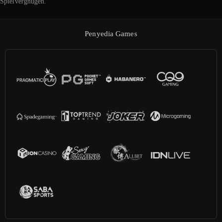
Spielvergnügen.
Penyedia Games