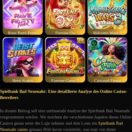
Rave Party Fever
Fortune Ox
Mahjong Ways 3
Heist Stakes
Fortune Gems 2
Carnaval Fiesta
Spielbank Bad Neuenahr: Eine detaillierte Analyse des Online Casino-
Betreibers
In diesem Beitrag soll eine umfassende Analyse der Spielbank Bad Neuenahr
vorgenommen werden. Wir möchten die verschiedenen Aspekte dieses Online
Casinos genau unter die Lupe nehmen und dem Leser ein
Spielbank Bad
Neuenahr casino
genaues Bild davon vermitteln, was man von dieser