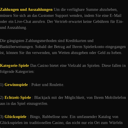
Zahlungen und Auszahlungen
Um die verfügbare Summe abzuheben,
müssen Sie sich an das Customer Support wenden, indem Sie eine E-Mail
oder ein Live-Chat anrufen. Der Vertrieb erwartet keine Gebühren für Ein-
und Auszahlung.
Die gängigsten Zahlungsmethoden sind Kreditkarten und
Banküberweisungen. Sobald der Betrag auf Ihrem Spielerkonto eingegangen
ist, können Sie ihn verwenden, um Wetten abzugeben oder Geld zu heben.
Kategorie-Spiele
Das Casino bietet eine Vielzahl an Spielen. Diese fallen in
folgende Kategorien:
1)
Gewinnspiele
: Poker und Roulette.
2)
Echtzeit-Spiele
: Blackjack mit der Möglichkeit, von Ihrem Mobiltelefon
aus in das Spiel einzugreifen.
3)
Glücksspiele
: Bingo, Rubbellose usw. Ein umfassender Katalog von
Glücksspielen im traditionellen Casino, das nicht nur ein Ort zum Würfeln