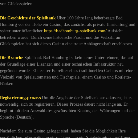
von Glücksspielen.
Die Geschichte der Spielbank
Über 100 Jahre lang beherbergte Bad
Homburg vor der Höhe ein Casino, das zunächst als private Einrichtung und
später unter öffentlicher
https://badhomburg-spielbank.com/
Aufsicht
betrieben wurde. Durch seine historische Pracht und die Vielzahl an
Glücksspielen hat sich dieses Casino eine treue Anhängerschaft erschlossen.
Die Branche
Spielbank Bad Homburg ist kein neues Unternehmen, das auf
der Grundlage einer Lizenzen und einer technischen Infrastruktur neu
gegründet wurde. Ein echter Betreiber eines traditionellen Casinos mit einer
Vielzahl von Spielautomaten und Tischspiele, einem Casino und Roulette-
Bänken.
Registrierungsprozess
Um die Angebote der Spielbank auszukosten, ist es
notwendig, sich zu registrieren. Dieser Prozess dauert nicht lange an. Er
beginnt mit dem Auswahl des gewünschten Kontos, den Währungen und der
Sprache (Deutsch).
Nachdem Sie zum Casino geloggt sind, haben Sie die Möglichkeit Ihre
persönlichen Informationen einzugeben, um ein Spielerkonto zu eröffnen.