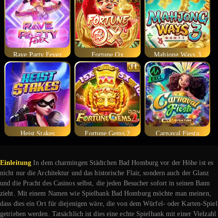
Rave Party Fever
Fortune Ox
Mahjong Ways 3
Heist Stakes
Fortune Gems 2
Carnaval Fiesta
Einleitung
In dem charmingen Städtchen Bad Homburg vor der Höhe ist es
nicht nur die Architektur und das historische Flair, sondern auch der Glanz
und die Pracht des Casinos selbst, die jeden Besucher sofort in seinen Bann
zieht. Mit einem Namen wie Spielbank Bad Homburg möchte man meinen,
dass dies ein Ort für diejenigen wäre, die von dem Würfel- oder Karten-Spiel
getrieben werden. Tatsächlich ist dies eine echte Spielbank mit einer Vielzahl