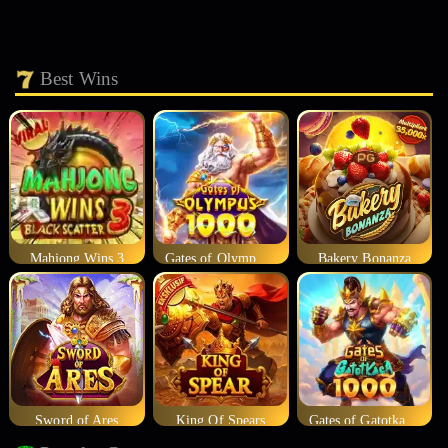
Best Wins
Mahjong Wins 3
Gates of Olympus 1000
Bakery Bonanza
Sword of Ares
King Of Spears
Gates of Gatotkaca 1000