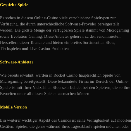
Gespielte Spiele
Es stehen in diesem Online-Casino viele verschiedene Spieltypen zur
Verfügung, die durch unterschiedliche Software-Provider bereitgestellt
werden. Die größte Menge der verfügbaren Spiele stammt von Microgaming
sowie Evolution Gaming. Diese Anbieter gehören zu den renommierten
Herstellern dieser Branche und bieten ein breites Sortiment an Slots,
Tischspielen und Live-Casino-Produkten.
Software-Anbieter
Wie bereits erwähnt, werden in Rocket Casino hauptsächlich Spiele von
Microgaming bereitgestellt. Diese bekannteste Firma im Bereich der Online-
Spiele ist mit ihrer Vielzahl an Slots sehr beliebt bei den Spielern, die so ihre
Favoriten unter all diesen Spielen ausmachen können.
Mobile Version
Ein weiterer wichtiger Aspekt des Casinos ist seine Verfügbarkeit auf mobilen
Geräten. Spieler, die gerne während ihres Tagesablaufs spielen möchten oder