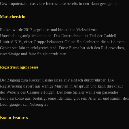
Gewinnpotenzial, das viele Interessierte bereits in den Bann gezogen hat.
Markebersicht
Rocket wurde 2017 gegründet und bietet eine Vielzahl von
Unterhaltungsmöglichkeiten an. Das Unternehmen ist Teil der Caddell
Limited N.V., einer Gruppe bekannter Online-Spielanbieter, die auf diesem
Gebiet seit Jahren erfolgreich sind. Diese Firma hat sich den Ruf erworben,
zuverlässige und faire Spiele anzubieten.
Registrierungsprozess
Der Zugang zum Rocket Casino ist relativ einfach durchführbar. Die
Registrierung dauert nur wenige Minuten in Anspruch und kann direkt auf
der Website des Casinos erfolgen. Der neue Spieler wählt ein passendes
Benutzerkonto aus, bestätigt seine Identität, gibt sein Alter an und stimmt den
Bedingungen zur Nutzung zu.
Konto-Features