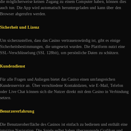
die möglicherweise keinen Zugang zu einem Computer haben, können dies
auch tun. Die App wird automatisch heruntergeladen und kann über den
Browser abgerufen werden.
Sicherheit und Lizenz
Um sicherzustellen, dass das Casino vertrauenswürdig ist, gibt es einige
Sicherheitsbestimmungen, die umgesetzt wurden. Die Plattform nutzt eine
SSL-Verschlüsselung (SSL 128bit), um persönliche Daten zu schützen.
Kundendienst
Für alle Fragen und Anliegen bietet das Casino einen umfangreichen
Kundenservice an. Über verschiedene Kontaktdaten, wie E-Mail, Telefon
oder Live Chat können sich die Nutzer direkt mit dem Casino in Verbindung
setzen.
Benutzererfahrung
Die Benutzeroberfläche des Casinos ist einfach zu bedienen und enthält eine
intuitive Navigation. Die Spiele selbst haben überzeugende Grafiken und