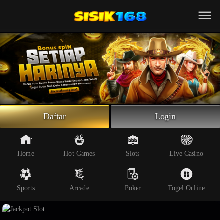
Beranda
Slot Online
Live Casino
Sportsbook
Arcade
Togel Online
Daftar
Login
Poker
Whatsapp
Home
Hot Games
Slots
Live Casino
Telegram
Sports
Arcade
Poker
Togel Online
Livechat