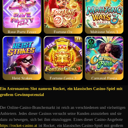
Rave Party Fever
Fortune Ox
Mahjong Ways 3
Heist Stakes
Fortune Gems 2
Carnaval Fiesta
Ein Astronauten-Slot namens Rocket, ein klassisches Casino-Spiel mit
großem Gewinnpotenzial
Der Online-Casino-Branchemarkt ist reich an verschiedenen und vielseitigen
Anbietern. Jedes dieser Casinos versucht seine Kunden anzuziehen und sie
dazu zu bewegen, sich bei ihm einzuloggen. Eines dieser Casino-Angebote
https://rocket-casino.at
ist Rocket, ein klassisches Casino-Spiel mit großem