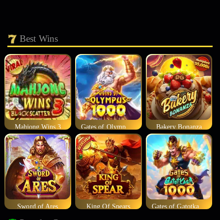
Best Wins
Mahjong Wins 3
Gates of Olympus 1000
Bakery Bonanza
Sword of Ares
King Of Spears
Gates of Gatotkaca 1000