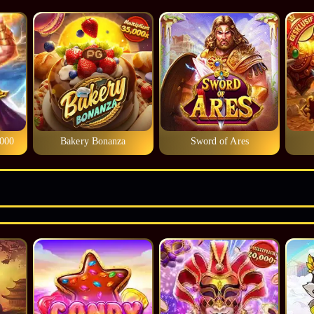
1000
Bakery Bonanza
Sword of Ares