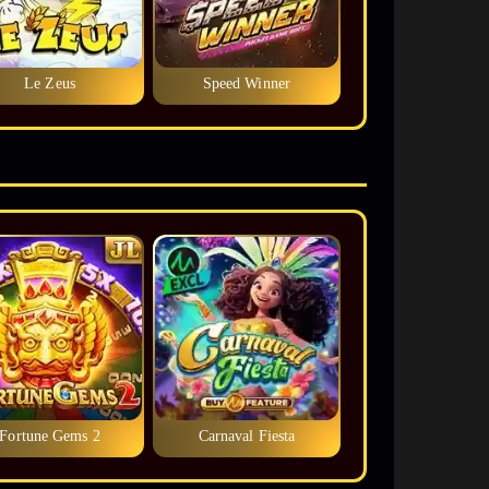
Le Zeus
Speed Winner
Fortune Gems 2
Carnaval Fiesta