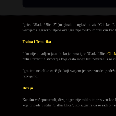
Igricu "Slatka Ulica 2" (originalno engleski naziv "Chicken 
verzijama. Igračko izljeće ove igre nije toliko impresivan kao
Tezina i Tematika
Iako nije dovoljno jasno kako je tema igre "Slatka Ulica
Chick
putu i različitih stvorenja koje često mogu biti povezani s na
Igra ima nekoliko značajki koji svojom jednostavnošću podržava
razvijamo.
Dizajn
Kao što već spomenuli, dizajn igre nije toliko impresivan kao 
koji pripadaju stilu "Slatka Ulica", što sugerira da se radi o n