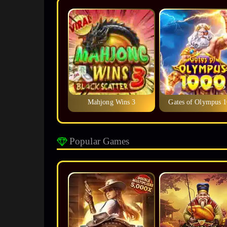
Mahjong Wins 3
Gates of Olympus 
Popular Games