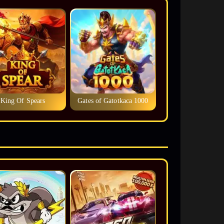
King Of Spears
Gates of Gatotkaca 1000