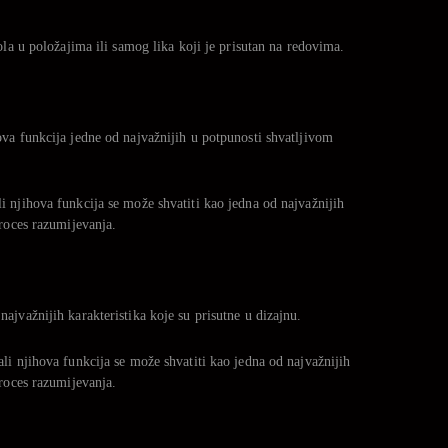
a u položajima ili samog lika koji je prisutan na redovima.
hova funkcija jedne od najvažnijih u potpunosti shvatljivom
li njihova funkcija se može shvatiti kao jedna od najvažnijih
proces razumijevanja.
najvažnijih karakteristika koje su prisutne u dizajnu.
ali njihova funkcija se može shvatiti kao jedna od najvažnijih
proces razumijevanja.