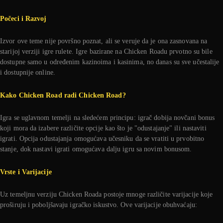
Počeci i Razvoj
Izvor ove teme nije površno poznat, ali se veruje da je ona zasnovana na
starijoj verziji igre rulete. Igre bazirane na Chicken Roadu prvotno su bile
dostupne samo u određenim kazinoima i kasinima, no danas su sve učestalije
i dostupnije online.
Kako
Chicken Road
radi Chicken Road?
Igra se uglavnom temelji na sledećem principu: igrač dobija novčani bonus
koji mora da izabere različite opcije kao što je "odustajanje" ili nastaviti
igrati. Opcija odustajanja omogućava učesniku da se vratiti u prvobitno
stanje, dok nastavi igrati omogućava dalju igru sa novim bonusom.
Vrste i Varijacije
Uz temeljnu verziju Chicken Roada postoje mnoge različite varijacije koje
proširuju i poboljšavaju igračko iskustvo. Ove varijacije obuhvaćaju: