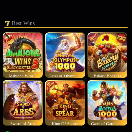
Best Wins
Mahjong Wins 3
Gates of Olympus 1000
Bakery Bonanza
Sword of Ares
King Of Spears
Gates of Gatotkaca 1000