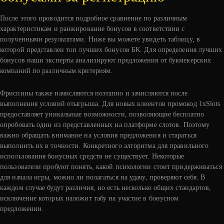
После этого проводится подробное сравнение по различным
характеристикам и ранжирование бонусов в соответствии с
полученными результатами. Ниже вы можете увидеть таблицу, в
которой представлен топ лучших бонусов БК. Для определения лучших
бонусов наши эксперты анализируют предложения от букмекерских
компаний по различным критериям.
Фриспины также начисляются поэтапно и зачисляются после
выполнения условий отыгрыша. Для новых клиентов промокод 1xSlots
предоставляет уникальные возможности, позволяющие бесплатно
опробовать один из представленных на платформе слотов. Поэтому
важно обращать внимание на условия предложения и стараться
выполнить их в точности. Конкретного алгоритма для правильного
использования бонусных средств не существует. Некоторые
пользователи пробуют понять, какой психологии стоит придерживаться
для начала игры, можно ли полагаться на удачу, проверяют себя. В
каждом случае будут различия, но есть несколько общих стандартов,
исключение которых наложит табу на участие в бонусном
предложении.