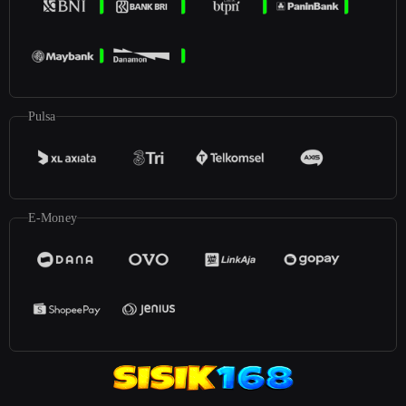
Pulsa
E-Money