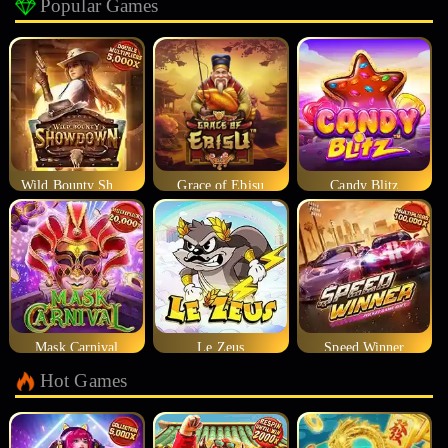
Popular Games
Wild Bounty Showdown
Grace of Ebisu
Candy Blitz
Mask Carnival
Le Zeus
Speed Winner
Hot Games