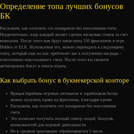
Определение топа лучших бонусов
БК
Расскажем, как получить это поощрение без пополнения счета.
Неудивительно, ведь каждый желает сделать несколько ставок за счет
компании. После этого вам будут начислены 150 фриспинов в игре
Hidden от ELK. Использовав его, можно переходить к следующему
этапу, который еще на шаг приблизит вас к получению награды –
пополнению персонального счета. После этого вы сможете
активировать бонус и начать играть.
Как выбрать бонус в букмекерской конторе
Вращая барабаны игровых автоматов и зарабатывая баллы
можно получить право на фриспины, благодаря промо.
Расскажем, как получить это поощрение без пополнения
счета.
Это позволит получить полный спектр опций, бонусов,
возможностей для игровой деятельности.
Но в среднем транзакции обрабатываются 5 часов.