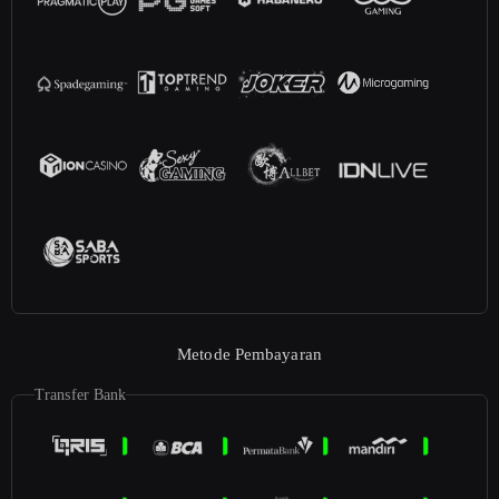
Metode Pembayaran
Transfer Bank