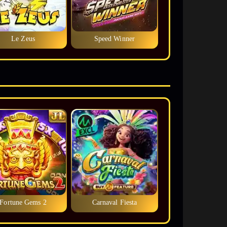
Le Zeus
Speed Winner
Fortune Gems 2
Carnaval Fiesta