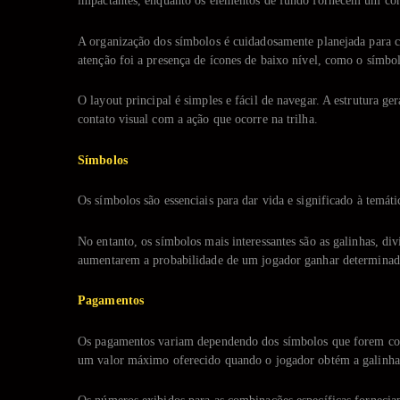
impactantes, enquanto os elementos de fundo fornecem um cont
A organização dos símbolos é cuidadosamente planejada para c
atenção foi a presença de ícones de baixo nível, como o símbo
O layout principal é simples e fácil de navegar. A estrutura g
contato visual com a ação que ocorre na trilha.
Símbolos
Os símbolos são essenciais para dar vida e significado à temát
No entanto, os símbolos mais interessantes são as galinhas, di
aumentarem a probabilidade de um jogador ganhar determinados
Pagamentos
Os pagamentos variam dependendo dos símbolos que forem com
um valor máximo oferecido quando o jogador obtém a galinha 