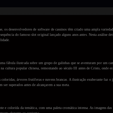
e, os desenvolvedores de software de cassinos têm criado uma ampla variedade
uência do famoso slot original lançado alguns anos antes. Nesta análise det
ilidade.
ma fábula ilustrada sobre um grupo de galinhas que se aventuram por um cam
 na cultura popular chinesa, remontando ao século III antes de Cristo, onde e
loridas, árvores frutíferas e nuvens brancas. A ilustração exuberante faz o j
am ser superados antes de alcançarem a sua meta.
e e colorida da temática, com uma paleta cromática intensa. As imagens das ga