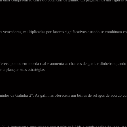
m uma compreensão clara do potencial de ganho. Os pagamentos das figuras r
s vencedoras, multiplicadas por fatores significativos quando se combinam c
 oferece pontos em moeda real e aumenta as chances de ganhar dinheiro quan
a planejar suas estratégias.
minho da Galinha 2". As galinhas oferecem um bônus de rolagos de acordo co