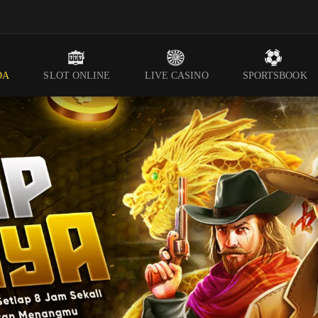
DA
SLOT ONLINE
LIVE CASINO
SPORTSBOOK