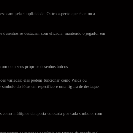
destacam pela simplicidade. Outro aspecto que chamou a
s, os desenhos se destacam com eficácia, mantendo o jogador em
da um com seus próprios desenhos únicos.
unções variadas: elas podem funcionar como Wilds ou
 símbolo do lótus em específico é uma figura de destaque.
 como múltiplos da aposta colocada por cada simbolo, com