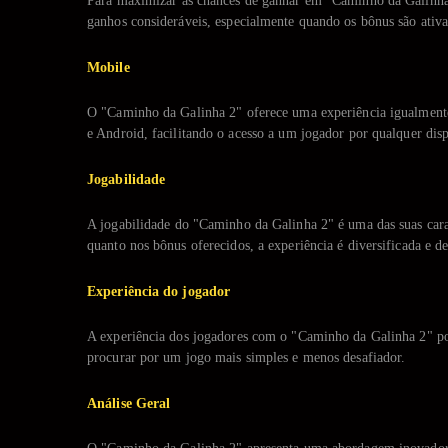
Para maximizar as chances de ganhar em "Caminho da Galinha 2
ganhos consideráveis, especialmente quando os bônus são ativa
Mobile
O "Caminho da Galinha 2" oferece uma experiência igualmente s
e Android, facilitando o acesso a um jogador por qualquer disp
Jogabilidade
A jogabilidade do "Caminho da Galinha 2" é uma das suas carac
quanto nos bônus oferecidos, a experiência é diversificada e de
Experiência do jogador
A experiência dos jogadores com o "Caminho da Galinha 2" pod
procurar por um jogo mais simples e menos desafiador.
Análise Geral