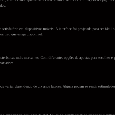
", é importante aproveitar a característica Wilds e combinações do jogo. As
dos.
atisfatória em dispositivos móveis. A interface foi projetada para ser fácil 
ositivo que esteja disponível.
terísticas mais marcantes. Com diferentes opções de apostas para escolher e p
safiadora.
e variar dependendo de diversos fatores. Alguns podem se sentir estimulados 