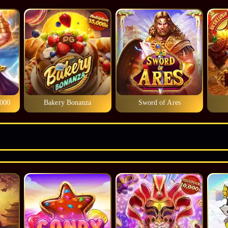
1000
Bakery Bonanza
Sword of Ares