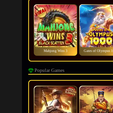
Mahjong Wins 3
Gates of Olympus 
Popular Games