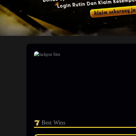
Best Wins