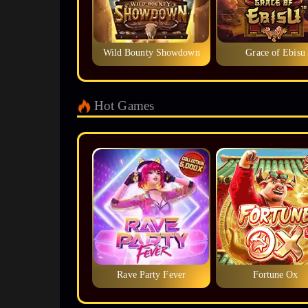
Wild Bounty Showdown
Grace of Ebisu
Hot Games
Rave Party Fever
Fortune Ox