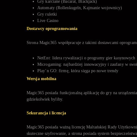
Gry karciane (Bacarat, Blackjack)
Automaty (Rollenkugeln, Kajmanie wojownicy)
Gry ruletki
Live Casino
Dostawcy oprogramowania
Strona Magic365 współpracuje z takimi dostawcami oprogram
NetEnt: lidera rywalizacji o programy gier kasynowych
Microgaming: najbardziej innowacyjny i zaufany w swo
Play’n GO: firmę, która sięga po nowe trendy
Wersja mobilna
Magic365 posiada funkcjonalną aplikację do gry na urządzeni
gdziekolwiek byliby.
Sekurancja i licencja
Magic365 posiada ważną licencję Maltańskiej Rady Użytkown
skuteczne szyfrowanie, a strona posiada system bezpieczeństw