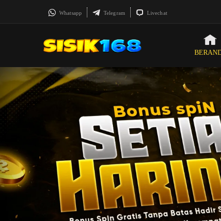
Whatsapp
Telegram
Livechat
BERAN