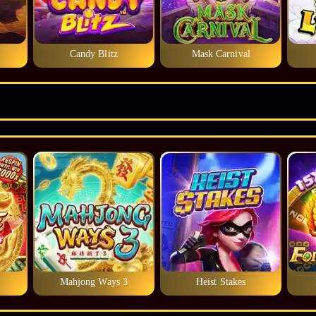
Candy Blitz
Mask Carnival
Mahjong Ways 3
Heist Stakes