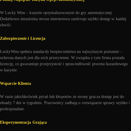
W Lucky Wins – kasynie optymalizowanym do gry automatycznej.
Dodatkowo niezależna strona internetowa zaoferuje szybki dostęp w każdej
chwili.
Zabezpieczenie i Licencja
LuckyWins spełnia standardy bezpieczeństwa na najwyższym poziomie –
ochrona danych jest dla nich priorytetem. W związku z tym firma posiada
licencję, co gwarantuje przejrzystość i sprawiedliwość procesu hazardowego
w kasynie.
Wsparcie Klienta
W razie jakichkolwiek pytań lub kłopotów ze strony gracza dostęp jest do
obsady 7 dni w tygodniu. Pracownicy zadbają o rozwiązanie sprawy szybko i
profesjonalnie.
Eksperymentacja Grająca