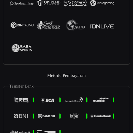
Metode Pembayaran
Transfer Bank