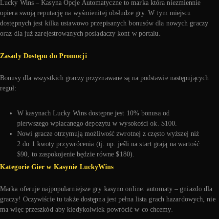
Lucky Wins – Kasyna Opcje Automatyczne to marka która niezmiennie
opiera swoją reputację na wyśmienitej obsłudze gry. W tym miejscu
dostępnych jest kilka ustawowo przepisanych bonusów dla nowych graczy
oraz dla już zarejestrowanych posiadaczy kont w portalu.
Zasady Dostępu do Promocji
Bonusy dla wszystkich graczy przyznawane są na podstawie następujących
reguł:
W kasynach Lucky Wins dostępne jest 10% bonusa od
pierwszego wpłacanego depozytu w wysokości ok. $100.
Nowi gracze otrzymują możliwość zwrotnej z często wyższej niż
2 do 1 kwoty przywrócenia (tj. np. jeśli na start grają na wartość
$90, to zaspokojenie będzie równe $180).
Kategorie Gier w Kasynie LuckyWins
Marka oferuje najpopularniejsze gry kasyno online: automaty – gniazdo dla
graczy! Oczywiście tu także dostępna jest pełna lista grach hazardowych, nie
ma więc przeszkód aby kiedykolwiek powrócić w co chcemy.