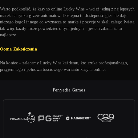
Warto podkreślić, że kasyno online Lucky Wins – wciąż jedną z najlepszych
marek na rynku grzew automatów. Dostępna tu dostępność gier nie daje
niczego kogoś innego co wyznacza to markę i pozycję w skali całego świata,
tak więc każdy może powiedzieć o tym jednym – jestem zdania że to
najlepsze.
Ocena Zakończenia
Na koniec – zalecamy Lucky Wins każdemu, kto szuka profesjonalnego,
przyjemnego i pełnowartościowego wariantu kasyna online.
Penyedia Games