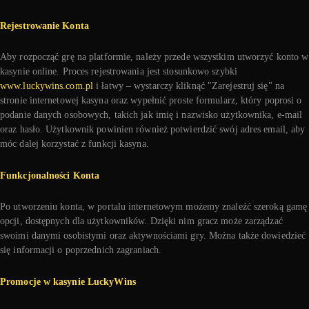
Rejestrowanie Konta
Aby rozpocząć grę na platformie, należy przede wszystkim utworzyć konto w
kasynie online. Proces rejestrowania jest stosunkowo szybki
www.luckywins.com.pl
i łatwy – wystarczy kliknąć "Zarejestruj się" na
stronie internetowej kasyna oraz wypełnić proste formularz, który poprosi o
podanie danych osobowych, takich jak imię i nazwisko użytkownika, e-mail
oraz hasło. Użytkownik powinien również potwierdzić swój adres email, aby
móc dalej korzystać z funkcji kasyna.
Funkcjonalności Konta
Po utworzeniu konta, w portalu internetowym możemy znaleźć szeroką gamę
opcji, dostępnych dla użytkowników. Dzięki nim gracz może zarządzać
swoimi danymi osobistymi oraz aktywnościami gry. Można także dowiedzieć
się informacji o poprzednich zagraniach.
Promocje w kasynie LuckyWins