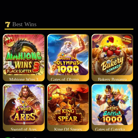
Best Wins
Mahjong Wins 3
Gates of Olympus 1000
Bakery Bonanza
Sword of Ares
King Of Spears
Gates of Gatotkaca 1000