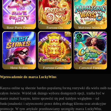
Rave Party Fever
Fortune Ox
Mahjong Ways 3
Heist Stakes
Fortune Gems 2
Carnaval Fiesta
Wprowadzenie do marca LuckyWins
Kasyna online są obecnie bardzo popularną formą rozrywki dla wielu osób na
całym świecie. Wśród tak dużego wyboru dostępnych opcji, trzeba być w
stanie znaleźć kasyno, które sprawdzi się pod każdym względem – od
funkcjonalności i użyteczności przez dobrą obsługę klienta oraz atrakcyjne
promocje. W tym artykule przedstawiamy szczegóły marca LuckyWins.