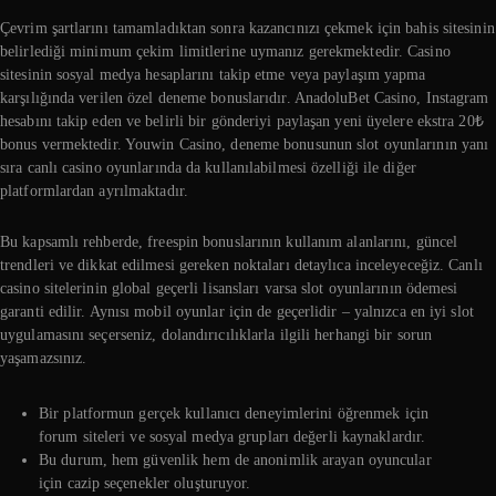
Çevrim şartlarını tamamladıktan sonra kazancınızı çekmek için bahis sitesinin
belirlediği minimum çekim limitlerine uymanız gerekmektedir. Casino
sitesinin sosyal medya hesaplarını takip etme veya paylaşım yapma
karşılığında verilen özel deneme bonuslarıdır. AnadoluBet Casino, Instagram
hesabını takip eden ve belirli bir gönderiyi paylaşan yeni üyelere ekstra 20₺
bonus vermektedir. Youwin Casino, deneme bonusunun slot oyunlarının yanı
sıra canlı casino oyunlarında da kullanılabilmesi özelliği ile diğer
platformlardan ayrılmaktadır.
Bu kapsamlı rehberde, freespin bonuslarının kullanım alanlarını, güncel
trendleri ve dikkat edilmesi gereken noktaları detaylıca inceleyeceğiz. Canlı
casino sitelerinin global geçerli lisansları varsa slot oyunlarının ödemesi
garanti edilir. Aynısı mobil oyunlar için de geçerlidir – yalnızca en iyi slot
uygulamasını seçerseniz, dolandırıcılıklarla ilgili herhangi bir sorun
yaşamazsınız.
Bir platformun gerçek kullanıcı deneyimlerini öğrenmek için
forum siteleri ve sosyal medya grupları değerli kaynaklardır.
Bu durum, hem güvenlik hem de anonimlik arayan oyuncular
için cazip seçenekler oluşturuyor.