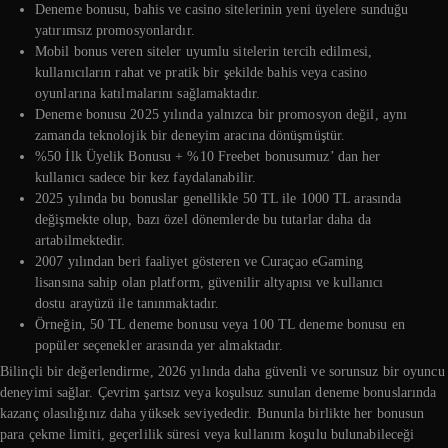
Deneme bonusu, bahis ve casino sitelerinin yeni üyelere sunduğu
yatırımsız promosyonlardır.
Mobil bonus veren siteler uyumlu sitelerin tercih edilmesi,
kullanıcıların rahat ve pratik bir şekilde bahis veya casino
oyunlarına katılmalarını sağlamaktadır.
Deneme bonusu 2025 yılında yalnızca bir promosyon değil, aynı
zamanda teknolojik bir deneyim aracına dönüşmüştür.
%50 İlk Üyelik Bonusu + %10 Freebet bonusumuz’ dan her
kullanıcı sadece bir kez faydalanabilir.
2025 yılında bu bonuslar genellikle 50 TL ile 1000 TL arasında
değişmekte olup, bazı özel dönemlerde bu tutarlar daha da
artabilmektedir.
2007 yılından beri faaliyet gösteren ve Curaçao eGaming
lisansına sahip olan platform, güvenilir altyapısı ve kullanıcı
dostu arayüzü ile tanınmaktadır.
Örneğin, 50 TL deneme bonusu veya 100 TL deneme bonusu en
popüler seçenekler arasında yer almaktadır.
Bilinçli bir değerlendirme, 2026 yılında daha güvenli ve sorunsuz bir oyuncu
deneyimi sağlar. Çevrim şartsız veya koşulsuz sunulan deneme bonuslarında
kazanç olasılığınız daha yüksek seviyededir. Bununla birlikte her bonusun
para çekme limiti, geçerlilik süresi veya kullanım koşulu bulunabileceği