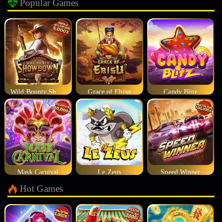
Popular Games
Wild Bounty Showdown
Grace of Ebisu
Candy Blitz
Mask Carnival
Le Zeus
Speed Winner
Hot Games