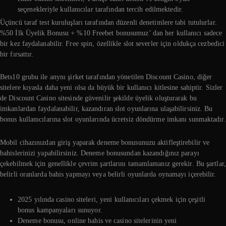
seçenekleriyle kullanıcılar tarafından tercih edilmektedir.
Üçüncü taraf test kuruluşları tarafından düzenli denetimlere tabi tutulurlar.
%50 İlk Üyelik Bonusu + %10 Freebet bonusumuz’ dan her kullanıcı sadece
bir kez faydalanabilir. Free spin, özellikle slot severler için oldukça cezbedici
bir fırsattır.
Bets10 grubu ile anynı şirket tarafından yönetilen Discount Casino, diğer
sitelere kıyasla daha yeni olsa da büyük bir kullanıcı kitlesine sahiptir. Sizler
de Discount Casino sitesinde güvenilir şekilde üyelik oluşturarak bu
imkanlardan faydalanabilir, kazandıran slot oyunlarına ulaşabilirsiniz. Bu
bonus kullanıcılarına slot oyunlarında ücretsiz döndürme imkanı sunmaktadır.
Mobil cihazınızdan giriş yaparak deneme bonusunuzu aktifleştirebilir ve
bahislerinizi yapabilirsiniz. Deneme bonusundan kazandığınız parayı
çekebilmek için genellikle çevrim şartlarını tamamlamanız gerekir. Bu şartlar,
belirli oranlarda bahis yapmayı veya belirli oyunlarda oynamayı içerebilir.
2025 yılında casino siteleri, yeni kullanıcıları çekmek için çeşitli
bonus kampanyaları sunuyor.
Deneme bonusu, online bahis ve casino sitelerinin yeni