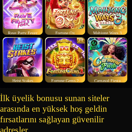
Rave Party Fever
Fortune Ox
Mahjong Ways 3
Heist Stakes
Fortune Gems 2
Carnaval Fiesta
İlk üyelik bonusu sunan siteler
arasında en yüksek hoş geldin
fırsatlarını sağlayan güvenilir
adresler