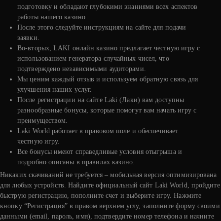
подготовку и обладают глубокими знаниями всех аспектов
работы нашего казино.
После этого следуйте инструкциям на сайте для подачи
заявки.
Во-вторых, LAKI онлайн казино предлагает честную игру с
использованием генератора случайных чисел, что
подтверждено независимыми аудиторами.
Мы ценим каждый отзыв и используем обратную связь для
улучшения наших услуг.
После регистрации на сайте Laki (Лаки) вам доступны
разнообразные бонусы, которые помогут вам начать игру с
преимуществом.
Laki World работает в правовом поле и обеспечивает
честную игру.
Все бонусы имеют справедливые условия отыгрыша и
подробно описаны в правилах казино.
Никаких скачиваний не требуется – мобильная версия оптимизирована
для любых устройств. Найдите официальный сайт Laki World, пройдите
быструю регистрацию, пополните счет и выберите игру. Нажмите
кнопку “Регистрация” в правом верхнем углу, заполните форму своими
данными (email, пароль, имя), подтвердите номер телефона и начните