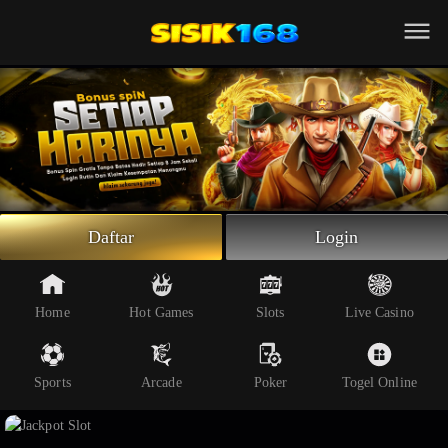
Beranda
Slot Online
Live Casino
Sportsbook
Arcade
Togel Online
Daftar
Login
Poker
Whatsapp
Home
Hot Games
Slots
Live Casino
Telegram
Sports
Arcade
Poker
Togel Online
Livechat