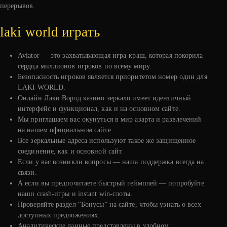
перерывов.
laki world играть
Aviator — это захватывающая игра-краш, которая покорила
сердца миллионов игроков по всему миру.
Безопасность игроков является приоритетом номер один для
LAKI WORLD.
Онлайн Лаки Ворлд казино зеркало имеет идентичный
интерфейс и функционал, как и на основном сайте.
Мы приглашаем вас окунуться в мир азарта и развлечений
на нашем официальном сайте.
Все зеркальные адреса используют такое же защищенное
соединение, как и основной сайт.
Если у вас возникли вопросы — наша поддержка всегда на
связи.
А если вы предпочитаете быстрый геймплей — попробуйте
наши crash-игры и instant win-слоты.
Проверяйте раздел “Бонусы” на сайте, чтобы узнать о всех
доступных предложениях.
Аналитические данные представлены в удобном