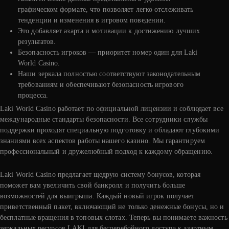
графическом формате, что позволяет легко отслеживать
тенденции и изменения в игровом поведении.
Это добавляет азарта и мотивации к достижению лучших
результатов.
Безопасность игроков — приоритет номер один для Laki
World Casino.
Наши зеркала полностью соответствуют законодательным
требованиям и обеспечивают безопасность игрового
процесса.
Laki World Casino работает по официальной лицензии и соблюдает все
международные стандарты безопасности. Все сотрудники службы
поддержки проходят специальную подготовку и обладают глубокими
знаниями всех аспектов работы нашего казино. Мы гарантируем
профессиональный и дружелюбный подход к каждому обращению.
Laki World Casino предлагает щедрую систему бонусов, которая
поможет вам увеличить свой банкролл и получить больше
возможностей для выигрыша. Каждый новый игрок получает
приветственный пакет, включающий не только денежные бонусы, но и
бесплатные вращения в топовых слотах. Теперь вы понимаете важность
зеркальных ресурсов LAKI для бесперебойного доступа к азартным