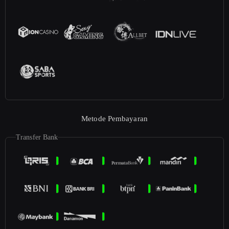
Metode Pembayaran
Transfer Bank