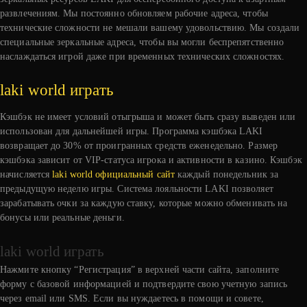
развлечениям. Мы постоянно обновляем рабочие адреса, чтобы
технические сложности не мешали вашему удовольствию. Мы создали
специальные зеркальные адреса, чтобы вы могли беспрепятственно
наслаждаться игрой даже при временных технических сложностях.
laki world играть
Кэшбэк не имеет условий отыгрыша и может быть сразу выведен или
использован для дальнейшей игры. Программа кэшбэка LAKI
возвращает до 30% от проигранных средств еженедельно. Размер
кэшбэка зависит от VIP-статуса игрока и активности в казино. Кэшбэк
начисляется
laki world официальный сайт
каждый понедельник за
предыдущую неделю игры. Система лояльности LAKI позволяет
зарабатывать очки за каждую ставку, которые можно обменивать на
бонусы или реальные деньги.
laki world играть
Нажмите кнопку “Регистрация” в верхней части сайта, заполните
форму с базовой информацией и подтвердите свою учетную запись
через email или SMS. Если вы нуждаетесь в помощи и совете,