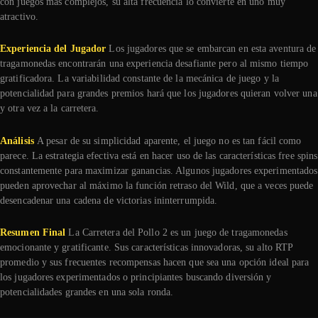
con juegos más complejos, su alta frecuencia lo convierte en uno muy
atractivo.
Experiencia del Jugador
Los jugadores que se embarcan en esta aventura de
tragamonedas encontrarán una experiencia desafiante pero al mismo tiempo
gratificadora. La variabilidad constante de la mecánica de juego y la
potencialidad para grandes premios hará que los jugadores quieran volver una
y otra vez a la carretera.
Análisis
A pesar de su simplicidad aparente, el juego no es tan fácil como
parece. La estrategia efectiva está en hacer uso de las características free spins
constantemente para maximizar ganancias. Algunos jugadores experimentados
pueden aprovechar al máximo la función retraso del Wild, que a veces puede
desencadenar una cadena de victorias ininterrumpida.
Resumen Final
La Carretera del Pollo 2 es un juego de tragamonedas
emocionante y gratificante. Sus características innovadoras, su alto RTP
promedio y sus frecuentes recompensas hacen que sea una opción ideal para
los jugadores experimentados o principiantes buscando diversión y
potencialidades grandes en una sola ronda.