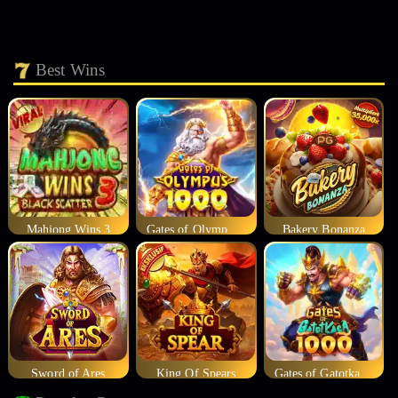
Best Wins
Mahjong Wins 3
Gates of Olympus 1000
Bakery Bonanza
Sword of Ares
King Of Spears
Gates of Gatotkaca 1000