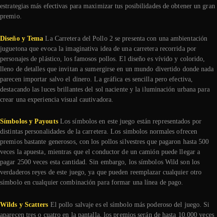
estrategias más efectivas para maximizar tus posibilidades de obtener un gran
premio.
Diseño y Tema
La Carretera del Pollo 2 se presenta con una ambientación
juguetona que evoca la imaginativa idea de una carretera recorrida por
personajes de plástico, los famosos pollos. El diseño es vívido y colorido,
lleno de detalles que invitan a sumergirse en un mundo divertido donde nada
parecen importar salvo el dinero. La gráfica es sencilla pero efectiva,
destacando las luces brillantes del sol naciente y la iluminación urbana para
crear una experiencia visual cautivadora.
Símbolos y Payouts
Los símbolos en este juego están representados por
distintas personalidades de la carretera. Los simbolos normales ofrecen
premios bastante generosos, con los pollos silvestres que pagaron hasta 500
veces la apuesta, mientras que el conductor de un camión puede llegar a
pagar 2500 veces esta cantidad. Sin embargo, los símbolos Wild son los
verdaderos reyes de este juego, ya que pueden reemplazar cualquier otro
símbolo en cualquier combinación para formar una línea de pago.
Wilds y Scatters
El pollo salvaje es el símbolo más poderoso del juego. Si
aparecen tres o cuatro en la pantalla, los premios serán de hasta 10.000 veces