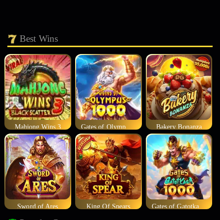
Best Wins
Mahjong Wins 3
Gates of Olympus 1000
Bakery Bonanza
Sword of Ares
King Of Spears
Gates of Gatotkaca 1000