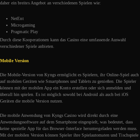
daher ein breites Angebot an verschiedenen Spielen wie:
NetEnt
Microgaming
Pragmatic Play
Durch diese Kooperationen kann das Casino eine umfassende Auswahl
verschiedener Spiele anbieten.
Mobile Version
Die Mobile-Version von Kyngs ermöglicht es Spielern, ihr Online-Spiel auch
auf mobilen Geräten wie Smartphones und Tablets zu genießen. Die Spieler
können mit der mobilen App ein Konto erstellen oder sich anmelden und
überall hin spielen. Es ist möglich sowohl bei Android als auch bei iOS
Geräten die mobile Version nutzen.
Die mobile Anwendung von Kyngs Casino wird direkt durch eine
Anwendungssoftware auf dem Smartphone eingespielt, was bedeutet, dass
keine spezielle App für das Browser-Interface heruntergeladen werden muss.
Mit der mobilen Version können Spieler ihre Spielautomaten und Tischspiele