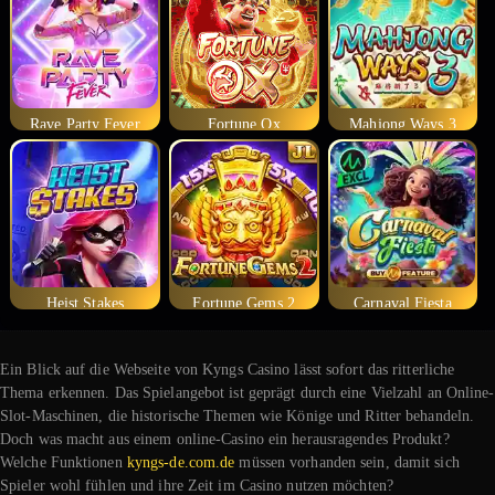
Rave Party Fever
Fortune Ox
Mahjong Ways 3
Heist Stakes
Fortune Gems 2
Carnaval Fiesta
Ein Blick auf die Webseite von Kyngs Casino lässt sofort das ritterliche
Thema erkennen. Das Spielangebot ist geprägt durch eine Vielzahl an Online-
Slot-Maschinen, die historische Themen wie Könige und Ritter behandeln.
Doch was macht aus einem online-Casino ein herausragendes Produkt?
Welche Funktionen
kyngs-de.com.de
müssen vorhanden sein, damit sich
Spieler wohl fühlen und ihre Zeit im Casino nutzen möchten?