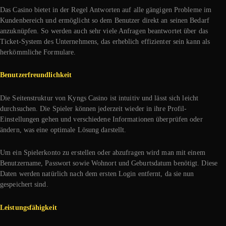
Das Casino bietet in der Regel Antworten auf alle gängigen Probleme im
Kundenbereich und ermöglicht so dem Benutzer direkt an seinen Bedarf
anzuknüpfen. So werden auch sehr viele Anfragen beantwortet über das
Ticket-System des Unternehmens, das erheblich effizienter sein kann als
herkömmliche Formulare.
Benutzerfreundlichkeit
Die Seitenstruktur von Kyngs Casino ist intuitiv und lässt sich leicht
durchsuchen. Die Spieler können jederzeit wieder in ihre Profil-
Einstellungen gehen und verschiedene Informationen überprüfen oder
ändern, was eine optimale Lösung darstellt.
Um ein Spielerkonto zu erstellen oder abzufragen wird man mit einem
Benutzername, Passwort sowie Wohnort und Geburtsdatum benötigt. Diese
Daten werden natürlich nach dem ersten Login entfernt, da sie nun
gespeichert sind.
Leistungsfähigkeit