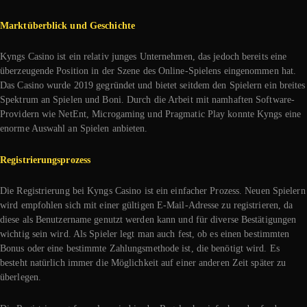
Marktüberblick und Geschichte
Kyngs Casino ist ein relativ junges Unternehmen, das jedoch bereits eine
überzeugende Position in der Szene des Online-Spielens eingenommen hat.
Das Casino wurde 2019 gegründet und bietet seitdem den Spielern ein breites
Spektrum an Spielen und Boni. Durch die Arbeit mit namhaften Software-
Providern wie NetEnt, Microgaming und Pragmatic Play konnte Kyngs eine
enorme Auswahl an Spielen anbieten.
Registrierungsprozess
Die Registrierung bei Kyngs Casino ist ein einfacher Prozess. Neuen Spielern
wird empfohlen sich mit einer gültigen E-Mail-Adresse zu registrieren, da
diese als Benutzername genutzt werden kann und für diverse Bestätigungen
wichtig sein wird. Als Spieler legt man auch fest, ob es einen bestimmten
Bonus oder eine bestimmte Zahlungsmethode ist, die benötigt wird. Es
besteht natürlich immer die Möglichkeit auf einer anderen Zeit später zu
überlegen.