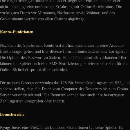
Die Registrierungsformulare sind in der Regel sehr einfach und erfordern
nicht unbedingt eine umfassende Erfahrung mit Online-Spielcasinos. Die
wichtigsten Daten wie Vornamen, Nachname sowie Wohnort und das
Geburtsdatum werden von allen Casinos abgefragt.
Konto-Funktionen
Nachdem der Spieler sein Konto erstellt hat, kann dieser in seine Account-
Einstellungen gehen und hier diverse Informationen ändern oder korrigieren.
Die Option, den Passwort zu ändern, ist natürlich ebenfalls vorhanden. Hier
können die Spieler auch eine SMS-Notifizierung aktivieren oder sich für ein
Online-Sicherheitsprotokoll entscheiden.
Die meisten Casinos verwenden das 128-Bit-Verschlüsselungssystem SSL, um
sicherzustellen, dass alle Daten vom Computer des Benutzers bis zum Casino-
Server verschlüsselt sind. Die Benutzer können hier auch ihre bevorzugten
Zahlungsarten überprüfen oder ändern.
Bonusbereich
Kyngs bietet eine Vielzahl an Boni und Promotionen für seine Spieler. Es