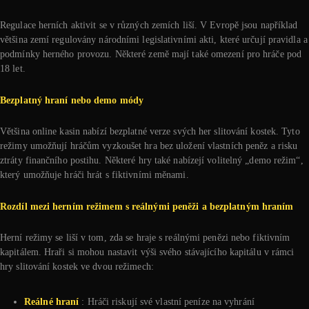
Regulace herních aktivit se v různých zemích liší. V Evropě jsou například
většina zemí regulovány národními legislativními akti, které určují pravidla a
podmínky herného provozu. Některé země mají také omezení pro hráče pod
18 let.
Bezplatný hraní nebo demo módy
Většina online kasin nabízí bezplatné verze svých her slitování kostek. Tyto
režimy umožňují hráčům vyzkoušet hra bez uložení vlastních peněz a risku
ztráty finančního postihu. Některé hry také nabízejí volitelný „demo režim“,
který umožňuje hráči hrát s fiktivními měnami.
Rozdíl mezi herním režimem s reálnými peněži a bezplatným hraním
Herní režimy se liší v tom, zda se hraje s reálnými penězi nebo fiktivním
kapitálem. Hraři si mohou nastavit výši svého stávajícího kapitálu v rámci
hry slitování kostek ve dvou režimech:
Reálné hraní
: Hráči riskují své vlastní peníze na vyhrání