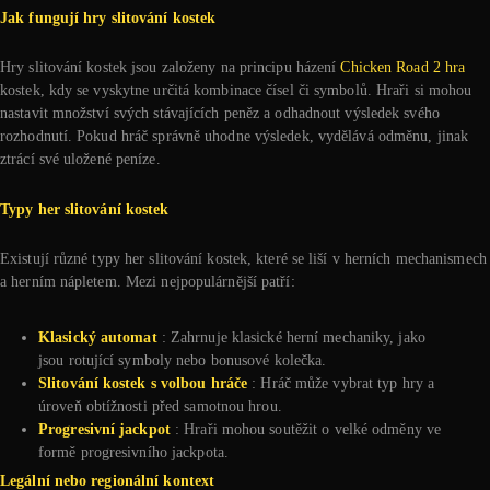
Jak fungují hry slitování kostek
Hry slitování kostek jsou založeny na principu házení
Chicken Road 2 hra
kostek, kdy se vyskytne určitá kombinace čísel či symbolů. Hraři si mohou
nastavit množství svých stávajících peněz a odhadnout výsledek svého
rozhodnutí. Pokud hráč správně uhodne výsledek, vydělává odměnu, jinak
ztrácí své uložené peníze.
Typy her slitování kostek
Existují různé typy her slitování kostek, které se liší v herních mechanismech
a herním nápletem. Mezi nejpopulárnější patří:
Klasický automat
: Zahrnuje klasické herní mechaniky, jako
jsou rotující symboly nebo bonusové kolečka.
Slitování kostek s volbou hráče
: Hráč může vybrat typ hry a
úroveň obtížnosti před samotnou hrou.
Progresivní jackpot
: Hraři mohou soutěžit o velké odměny ve
formě progresivního jackpota.
Legální nebo regionální kontext