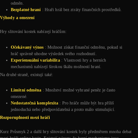
odměn.
Bezplatné hraní
: Hraři hrál bez ztráty finančních prostředků.
Výhody a omezení
Hry slitování kostek nabízejí hráčům:
Očekávaný výnos
: Možnost získat finanční odměnu, pokud si
hráč správně uhodne výsledek svého rozhodnutí.
Experiensuální variabilita
: Vlastnosti hry a herních
mechanismů nabízejí širokou škálu možností hraní.
Na druhé straně, existují také:
Limitní odměna
: Množství možné vyhrané peněz je často
omezené.
Nedostatečná komplexita
: Pro hráče může být hra příliš
jednoduchá nebo předpovídatelná a proto málo stimulující.
Rozporuplnosti mezi hráči
Kurz Průsmyk 2 a další hry slitování kostek byly předmětem mnoha debat