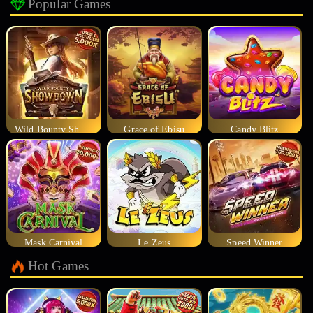
Popular Games
Wild Bounty Showdown
Grace of Ebisu
Candy Blitz
Mask Carnival
Le Zeus
Speed Winner
Hot Games