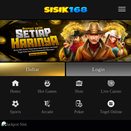
Beranda
Slot Online
Live Casino
Sportsbook
Arcade
Togel Online
Daftar
Login
Poker
Whatsapp
Home
Hot Games
Slots
Live Casino
Telegram
Sports
Arcade
Poker
Togel Online
Livechat