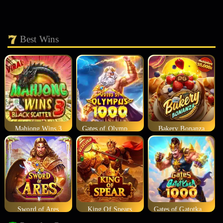
Best Wins
Mahjong Wins 3
Gates of Olympus 1000
Bakery Bonanza
Sword of Ares
King Of Spears
Gates of Gatotkaca 1000