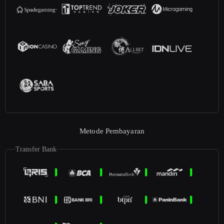
Metode Pembayaran
Transfer Bank