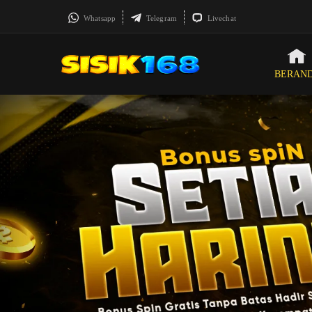
Whatsapp
Telegram
Livechat
BERAN