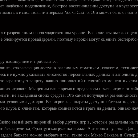
ет надёжное подключение, быстрое восстановление доступа и круглосут
одимость в использовании зеркала Vodka Casino. Это может быть связа
тал с разрешением на государственном уровне. Все клиенты высоко оце
 не блокируется провайдерами, поэтому игроки могут оценить беспереб
гру насыщеннее и прибыльнее.
блинга, открывающая доступ к различным тематикам, сюжетам, техниче
десь не нужно указывать множество персональных данных и заполнять д
что гарантирует защиту ваших пополнений и снятий от мошенничества
аших игроков. Мы ценим ваше время и предлагаем начать игру в онлайн
ньги, не вкладывая своих средств. Это самая популярная разновидност
ми условиями доходов. Все игровые аппараты доступны бесплатно, что 
го клуба к клиентам, которые сомневаются играть на деньги, однако же
sino вы найдете широкий выбор других игр в, которые разделены на те
опейская рулетка, Французская рулетка и даже Автогонки рулетка. Для
разделе Баккара можно выбрать игры, такие как Макао Баккара и Супер 