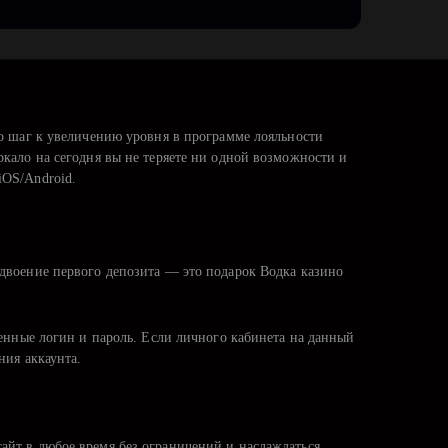
то шаг к увеличению уровня в программе лояльности
ркало на сегодня вы не теряете ни одной возможности и
iOS/Android.
удвоение первого депозита — это подарок Водка казино
ленные логин и пароль. Если личного кабинета на данный
ния аккаунта.
айт в любое время без ограничений и наслаждаться