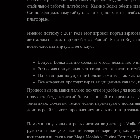
стабильной работой платформы. Казино Водка обеспечива
Casino официальному сайту ограничен, появляется необх
платформе.
Именно поэтому с 2014 года этот игровой портал зарабо
автоматам на этом портале без колебаний. Казино Водка
возможностям виртуального клуба.
Бонусы Водка казино созданы, чтобы делать твою и
Это самая популярная разновидность азартного гем
На регистрацию уйдет не больше 5 минут, так как з
Все операции проходят через защищенные каналы, 
Процесс вывода максимально понятен и удобен для всех н
получаете бездепозитный бонус — играйте на реальные де
тематикам, сюжетам, техническим параметрам с достойны
демо-версий является проявлением лояльности виртуально
Помимо популярных игровых автоматов(слотов) в Vodka Ca
рулетки вы найдете такие популярные вариации, как Евр
выигрышами, такие как Mega Moolah и Divine Fortune. В 