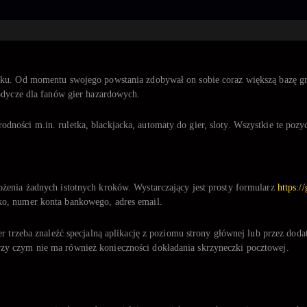
oku. Od momentu swojego powstania zdobywał on sobie coraz większą bazę gra
łodycze dla fanów gier hazardowych.
ości m.in. ruletka, blackjacka, automaty do gier, sloty. Wszystkie te pozycj
ożenia żadnych istotnych kroków. Wystarczający jest prosty formularz
https:/
ko, numer konta bankowego, adres email.
er trzeba znaleźć specjalną aplikację z poziomu strony głównej lub przez dod
zy czym nie ma również konieczności dokładania skrzyneczki pocztowej.