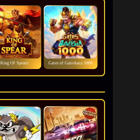
King Of Spears
Gates of Gatotkaca 1000