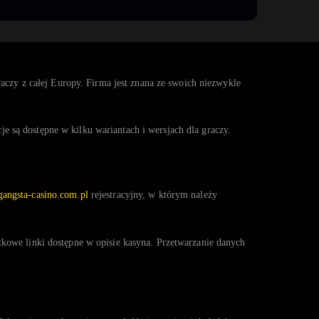
czy z całej Europy. Firma jest znana ze swoich niezwykle
e są dostępne w kilku wariantach i wersjach dla graczy.
/gangsta-casino.com.pl
rejestracyjny, w którym należy
atkowe linki dostępne w opisie kasyna. Przetwarzanie danych