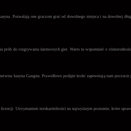
asyna. Pozwalają one graczom grać od dowolnego miejsca i na dowolnej dług
 prób do rozgrywania darmowych gier. Warto tu wspomnieć o różnorodności d
erwisu kasyna Gangsta. Prawidłowo podjęte kroki zapewniają nam poczucie p
o licencji. Utrzymaniem nieskazitelności na najwyższym poziomie, które spra