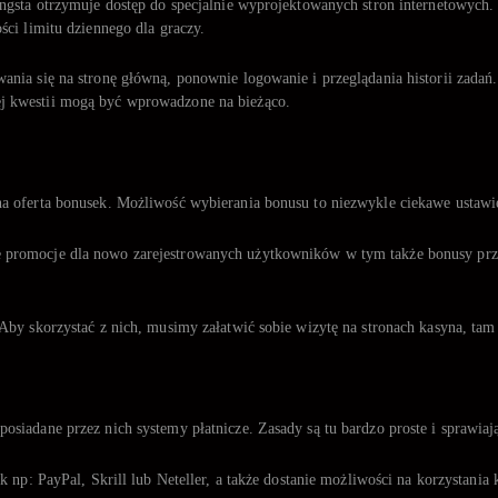
Gangsta otrzymuje dostęp do specjalnie wyprojektowanych stron internetowyc
ści limitu dziennego dla graczy.
ania się na stronę główną, ponownie logowanie i przeglądania historii zada
j kwestii mogą być wprowadzone na bieżąco.
a oferta bonusek. Możliwość wybierania bonusu to niezwykle ciekawe ustawi
promocje dla nowo zarejestrowanych użytkowników w tym także bonusy przy 
Aby skorzystać z nich, musimy załatwić sobie wizytę na stronach kasyna, tam
siadane przez nich systemy płatnicze. Zasady są tu bardzo proste i sprawiają
 np: PayPal, Skrill lub Neteller, a także dostanie możliwości na korzystania 