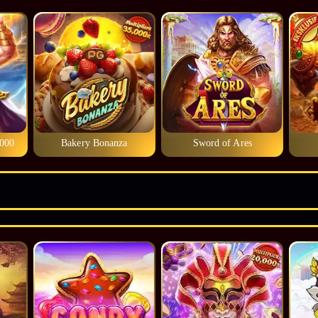
1000
Bakery Bonanza
Sword of Ares