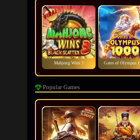
Mahjong Wins 3
Gates of Olympus 
Popular Games