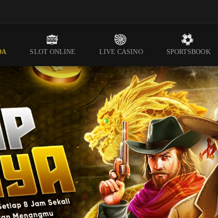
DA
SLOT ONLINE
LIVE CASINO
SPORTSBOOK