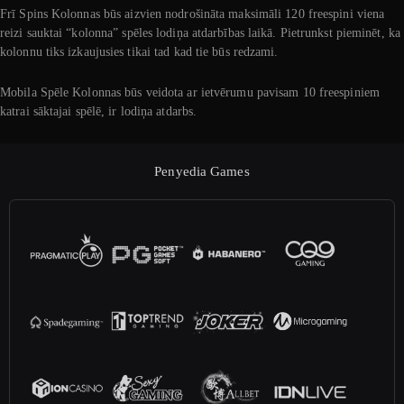
Frī Spins Kolonnas būs aizvien nodrošināta maksimāli 120 freespini viena
reizi sauktai “kolonna” spēles lodiņa atdarbības laikā. Pietrunkst pieminēt, ka
kolonnu tiks izkaujusies tikai tad kad tie būs redzami.
Mobila Spēle Kolonnas būs veidota ar ietvērumu pavisam 10 freespiniem
katrai sāktajai spēlē, ir lodiņa atdarbs.
Penyedia Games