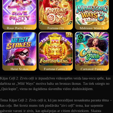
Rave Party Fever
Fortune Ox
Mahjong Ways 3
Heist Stakes
Fortune Gems 2
Carnaval Fiesta
Kājas Ceļš 2: Zivis ceļš ir ārpusdzīves videospēles veida lasa-vecu spēle, kas
darbina uz „Wild Ways” motiva balta un bronzas ikonas. Tas tiek sniegts no
„Quickspin”, viena no ikgūdiena slavenību video sludzinātājiem.
Tema Kājas Ceļš 2: Zivis ceļš ir, kā jau noraidījusi nosauksma parasta tēma –
kas ceļu. Bet šoreiz mums tiek piedāvāta “zivi ceļš” tema, kur saņemtie
galvenie varoni ir zivis, kas apkalpojas ar citiem dzīvniekiem. Skaista