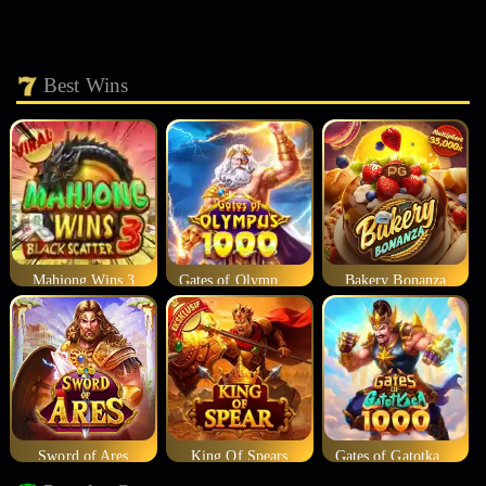
Best Wins
Mahjong Wins 3
Gates of Olympus 1000
Bakery Bonanza
Sword of Ares
King Of Spears
Gates of Gatotkaca 1000