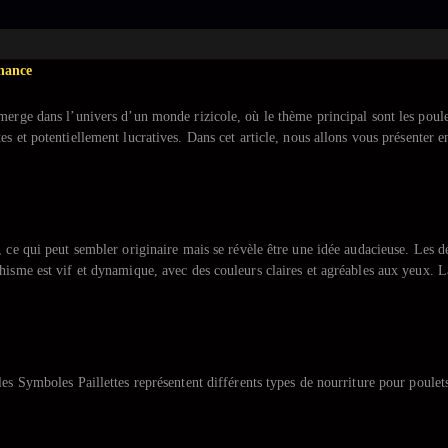
Chance
merge dans l’univers d’un monde rizicole, où le thème principal sont les poule
s et potentiellement lucratives. Dans cet article, nous allons vous présenter e
, ce qui peut sembler originaire mais se révèle être une idée audacieuse. Les d
hisme est vif et dynamique, avec des couleurs claires et agréables aux yeux. L
es Symboles Paillettes représentent différents types de nourriture pour poulets