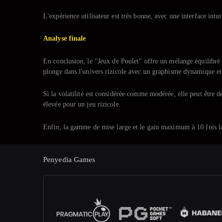
L'expérience utilisateur est très bonne, avec une interface intu
Analyse finale
En conclusion, le "Jeux de Poulet" offre un mélange équilibré 
plonge dans l'univers rizicole avec un graphisme dynamique et
Si la volatilité est considérée comme modérée, elle peut être d
élevée pour un jeu rizicole.
Enfin, la gamme de mise large et le gain maximum à 10 fois la 
Penyedia Games