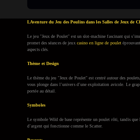
LAventure du Jeu des Poulins dans les Salles de Jeux de 
Le jeu "Jeux de Poulet" est un slot-machine fascinant qui s’im
promet des séances de jeux
сasino en ligne de poulet
éprouvante
aspects clés.
Thème et Design
Le thème du jeu "Jeux de Poulet" est centré autour des poulets
vous plonge dans l’univers d’une exploitation avicole. Le grap
portée au détail.
Symboles
Le symbole Wild de base représente un poulet rôti, tandis que l
d’argent qui fonctionne comme le Scatter.