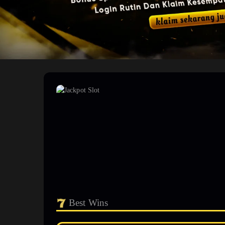
Best Wins