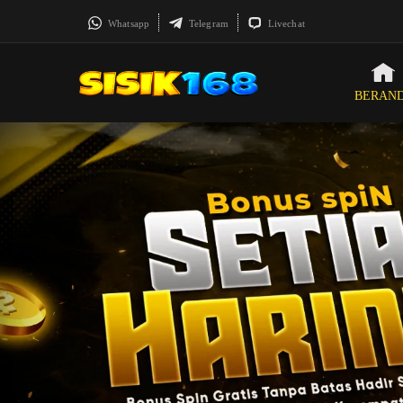
Whatsapp
Telegram
Livechat
BERAN