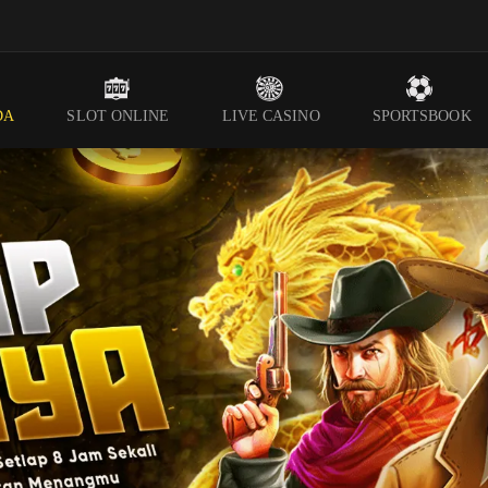
DA
SLOT ONLINE
LIVE CASINO
SPORTSBOOK