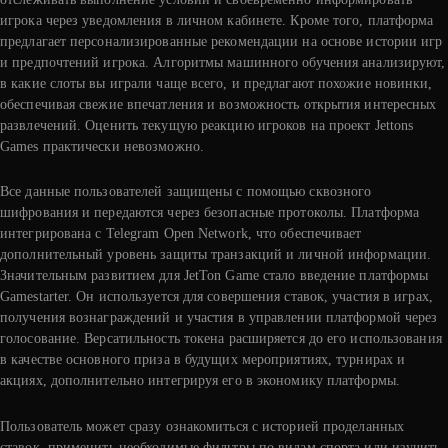
игрока через уведомления в личном кабинете. Кроме того, платформа
предлагает персонализированные рекомендации на основе истории игр
и предпочтений игрока. Алгоритмы машинного обучения анализируют,
в какие слоты вы играли чаще всего, и предлагают похожие новинки,
обеспечивая свежие впечатления и возможность открытия интересных
развлечений. Оценить текущую реакцию игроков на проект Jettons
Games практически невозможно.
Все данные пользователей защищены с помощью сквозного
шифрования и передаются через безопасные протоколы. Платформа
интегрирована с Telegram Open Network, что обеспечивает
дополнительный уровень защиты транзакций и личной информации.
Значительным развитием для JetTon Game стало введение платформы
Gamestarter. Он используется для совершения ставок, участия в играх,
получения вознаграждений и участия в управлении платформой через
голосование. Версатильность токена расширяется до его использования
в качестве основного приза в будущих мероприятиях, турнирах и
акциях, дополнительно интегрируя его в экономику платформы.
Пользователь может сразу ознакомиться с историей проделанных
ставок, применить необходимые фильтры по видам спорта или изучить