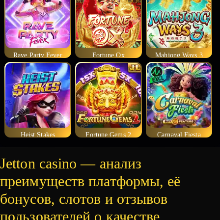
Rave Party Fever
Fortune Ox
Mahjong Ways 3
Heist Stakes
Fortune Gems 2
Carnaval Fiesta
Jetton casino — анализ
преимуществ платформы, её
бонусов, слотов и отзывов
пользователей о качестве