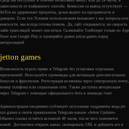
Средства поступают в течение нескольких минут или до 24 часов, в
зависимости от выбранного способа. Комиссия за вывод отсутствует —
JetTon не удерживает проценты, делая акцент на прозрачности и
доверии. Если эти Условия использования вызывают у вас вопросы или
неясности, мы всегда готовы помочь. Да, сайт открывается, но скорость
лайв-трансляций может снизиться. Скачивайте TonKeeper только из App
Store или Google Play и проверяйте домен jetton.games перед
авторизацией.
jetton games
Возможность играть прямо в Telegram без установки отдельных
приложений. Используйте промокоды для активации дополнительных
бонусов и фриспинов. Регистрация возможна через электронную почту,
номер телефона или социальные сети. Также доступна авторизация
через Telegram с помощью официального бота и команды /start.
Администрация ежедневно публикует актуальные поддомены вида jet-
xyz.games в своём привязанном Telegram-канале «Jetton Updates».
Обычно ссылка остаётся активной 48 часов, после чего заменяется
новой. Достаточно открыть канал, скопировать URL и добавить его в