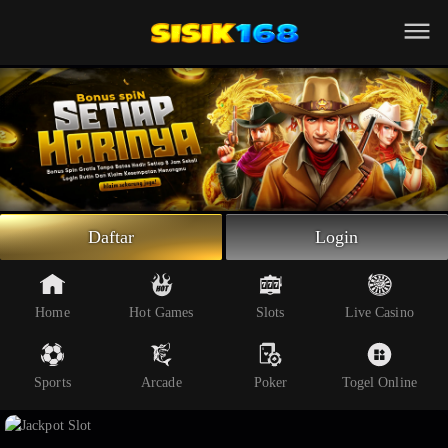
Beranda
Slot Online
Live Casino
Sportsbook
Arcade
Togel Online
Daftar
Login
Poker
Whatsapp
Home
Hot Games
Slots
Live Casino
Telegram
Sports
Arcade
Poker
Togel Online
Livechat