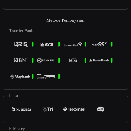
Metode Pembayaran
Transfer Bank
Pulsa
E-Money