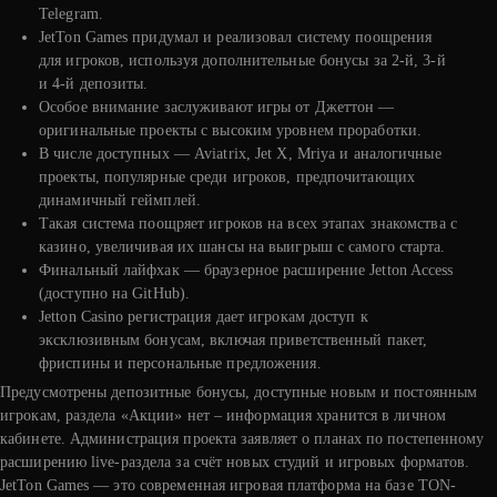
Telegram.
JetTon Games придумал и реализовал систему поощрения
для игроков, используя дополнительные бонусы за 2-й, 3-й
и 4-й депозиты.
Особое внимание заслуживают игры от Джеттон —
оригинальные проекты с высоким уровнем проработки.
В числе доступных — Aviatrix, Jet X, Mriya и аналогичные
проекты, популярные среди игроков, предпочитающих
динамичный геймплей.
Такая система поощряет игроков на всех этапах знакомства с
казино, увеличивая их шансы на выигрыш с самого старта.
Финальный лайфхак — браузерное расширение Jetton Access
(доступно на GitHub).
Jetton Casino регистрация дает игрокам доступ к
эксклюзивным бонусам, включая приветственный пакет,
фриспины и персональные предложения.
Предусмотрены депозитные бонусы, доступные новым и постоянным
игрокам, раздела «Акции» нет – информация хранится в личном
кабинете. Администрация проекта заявляет о планах по постепенному
расширению live-раздела за счёт новых студий и игровых форматов.
JetTon Games — это современная игровая платформа на базе TON-