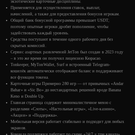
экзотические карточные дисциплины.
Применяется для осуществления ставок, выплат,
начислений, а также для предоставления бонусов игрокам.
Общий банк бонусной программы превышает USDT;
поэтому опытные игроки дробят пополнение, чтобы
задействовать каждый уровень.
Средства поступают в течение одного рабочего дня без
скрытых комиссий.
Сервис азартных развлечений JetTon был создан в 2023 году
– в это же время он получил лицензию Кюрасао.
Tonkeeper, MyTonWallet, Surf и встроенный Telegram-
кошелёк автоматически отображают баланс и поддерживают
все функции токена.
Карточные игры Примерно 280 игр — от привычных «Andar
Bahar» и «Sic Bo» до нестандартных решений вроде Banana
Keno и Double Up.
Главная страница содержит минималистичное меню с
разделами «Слоты», «Настольные игры», «Live‐казино»,
«Акции» и «Поддержка».
Мобильная версия работает стабильно и подходит для любых
экранов.
Команда поддержки работает по схеме «24/7 × три канала»,