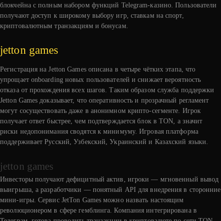
блокчейна с полным набором функций Telegram-казино. Пользователи
получают доступ к широкому выбору игр, ставкам на спорт,
криптовалютным транзакциям и бонусам.
jetton games
Регистрация на Jetton Games описана в четыре чётких этапа, что
упрощает onboarding новых пользователей и снижает вероятность
отказа от прохождения всех шагов. Таким образом служба поддержки
Jetton Games доказывает, что оперативность и прозрачный регламент
могут сосуществовать даже в анонимном крипто-сегменте. Игрок
получает ответ быстрее, чем подтверждается блок в TON, а значит
риски недопонимания сводятся к минимуму. Игровая платформа
поддерживает Русский, Узбекский, Украинский и Казахский языки.
jetton games
Инвесторы получают дефицитный актив, игроки — мгновенный вывод
выигрыша, а разработчики — понятный API для внедрения в сторонние
мини-игры. Сервис JetTon Games можно назвать настоящим
революционером в сфере гемблинга. Компания интегрирована в
Телеграм, готова проводить транзакции в криптовалюте по сети TON