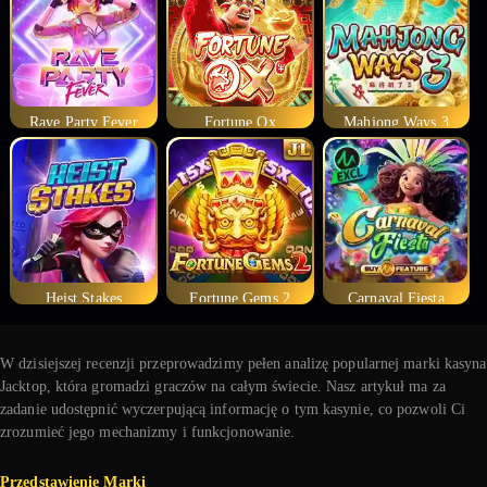
Rave Party Fever
Fortune Ox
Mahjong Ways 3
Heist Stakes
Fortune Gems 2
Carnaval Fiesta
W dzisiejszej recenzji przeprowadzimy pełen analizę popularnej marki kasyna
Jacktop, która gromadzi graczów na całym świecie. Nasz artykuł ma za
zadanie udostępnić wyczerpującą informację o tym kasynie, co pozwoli Ci
zrozumieć jego mechanizmy i funkcjonowanie.
Przedstawienie Marki