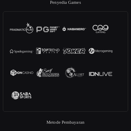
Penyedia Games
Metode Pembayaran