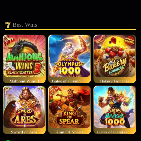
Best Wins
Mahjong Wins 3
Gates of Olympus 1000
Bakery Bonanza
Sword of Ares
King Of Spears
Gates of Gatotkaca 1000