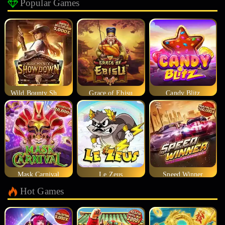
Popular Games
Wild Bounty Showdown
Grace of Ebisu
Candy Blitz
Mask Carnival
Le Zeus
Speed Winner
Hot Games