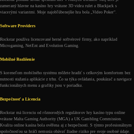
zameraný hlavne na kasíno hry vrátane 3D videa rulet a Blackjack s
viacerými variantmi. Moje najobľúbenejšie hra bola „Video Poker“.
Software Providers
Rockstar používa licencované herné softvérové firmy, ako napríklad
Microgaming, NetEnt and Evolution Gaming.
Mobilné Rozlíšenie
S koreneľom mobilného systému môžete hradiť s celkovým komfortom bez
nutnosti stažania aplikácie z trhu. Čo sa týka ovládania, poukázač a navigace
funkcionálnych menu a grafiky jsou v poriadku.
Bezpečnosť a Licencia
Rockstar má licenciu od rôznorodých regulátorov hry kasíno typu online
vrátane Malta Gaming Authority (MGA) a UK Gambling Commission.
Kvalita online kasína bola ověřena aj z bezpečnosti. S týmto profesionálnym
spoločnosťou sa hráči nemusia obávať žiadne riziko pre svoje osobné údaje.