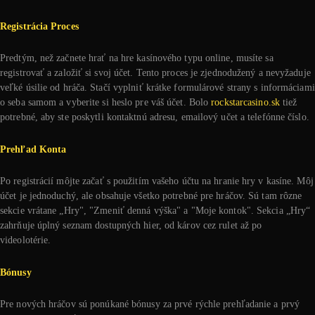
Registrácia Proces
Predtým, než začnete hrať na hre kasínového typu online, musíte sa
registrovať a založiť si svoj účet. Tento proces je zjednodužený a nevyžaduje
veľké úsilie od hráča. Stačí vyplniť krátke formulárové strany s informáciami
o seba samom a vyberite si heslo pre váš účet. Bolo
rockstarcasino.sk
tiež
potrebné, aby ste poskytli kontaktnú adresu, emailový učet a telefónne číslo.
Prehľad Konta
Po registrácií môjte začať s použitím vašeho účtu na hranie hry v kasíne. Môj
účet je jednoduchý, ale obsahuje všetko potrebné pre hráčov. Sú tam rôzne
sekcie vrátane „Hry", "Zmeniť denná výška" a "Moje kontok". Sekcia „Hry“
zahrňuje úplný seznam dostupných hier, od károv cez rulet až po
videolotérie.
Bónusy
Pre nových hráčov sú ponúkané bónusy za prvé rýchle prehľadanie a prvý