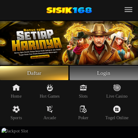
Beranda
Slot Online
Live Casino
Sportsbook
Arcade
Togel Online
Daftar
Login
Poker
Whatsapp
Home
Hot Games
Slots
Live Casino
Telegram
Sports
Arcade
Poker
Togel Online
Livechat