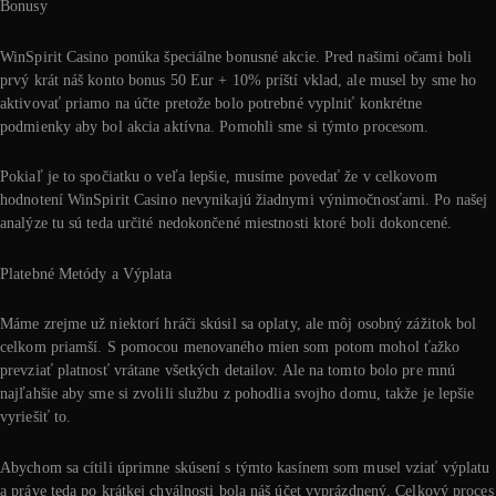
Bonusy
WinSpirit Casino ponúka špeciálne bonusné akcie. Pred našimi očami boli
prvý krát náš konto bonus 50 Eur + 10% príští vklad, ale musel by sme ho
aktivovať priamo na účte pretože bolo potrebné vyplniť konkrétne
podmienky aby bol akcia aktívna. Pomohli sme si týmto procesom.
Pokiaľ je to spočiatku o veľa lepšie, musíme povedať že v celkovom
hodnotení WinSpirit Casino nevynikajú žiadnymi výnimočnosťami. Po našej
analýze tu sú teda určité nedokončené miestnosti ktoré boli dokoncené.
Platebné Metódy a Výplata
Máme zrejme už niektorí hráči skúsil sa oplaty, ale môj osobný zážitok bol
celkom priamší. S pomocou menovaného mien som potom mohol ťažko
prevziať platnosť vrátane všetkých detailov. Ale na tomto bolo pre mnú
najľahšie aby sme si zvolili službu z pohodlia svojho domu, takže je lepšie
vyriešiť to.
Abychom sa cítili úprimne skúsení s týmto kasínem som musel vziať výplatu
a práve teda po krátkej chválnosti bola náš účet vyprázdnený. Celkový proces