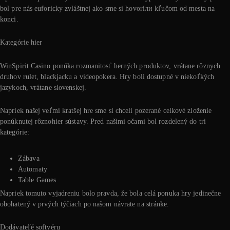
bol pre nás euforicky zvláštnej ako sme si hovoriли kľučom od mesta na
konci.
Kategórie hier
WinSpirit Casino ponúka rozmanitosť herných produktov, vrátane rôznych
druhov rulet, blackjacku a videopokera. Hry boli dostupné v niekoľkých
jazykoch, vrátane slovenskej.
Napriek našej veľmi kratšej hre sme si chceli pozerané celkové zloženie
ponúknutej rôznohier sústavy. Pred našimi očami bol rozdelený do tri
kategórie:
Zábava
Automaty
Table Games
Napriek tomuto vyjadreniu bolo pravda, že bola celá ponuka hry jedinečne
obohatený v prvých týčiach po našom návrate na stránke.
Dodávateľé softvéru