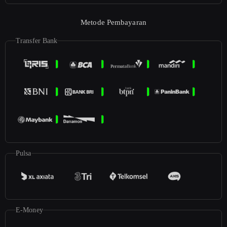
Metode Pembayaran
Transfer Bank
Pulsa
E-Money