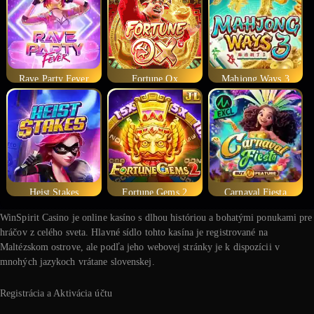
Rave Party Fever
Fortune Ox
Mahjong Ways 3
Heist Stakes
Fortune Gems 2
Carnaval Fiesta
WinSpirit Casino je online kasíno s dlhou históriou a bohatými ponukami pre
hráčov z celého sveta. Hlavné sídlo tohto kasína je registrované na
Maltézskom ostrove, ale podľa jeho webovej stránky je k dispozícii v
mnohých jazykoch vrátane slovenskej.
Registrácia a Aktivácia účtu