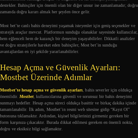
destekler. Bahisçiler için önemli olan bir diğer unsur ise zamanlamadır; doğru
zamanda doğru kararı almak her şeyden önce gelir.
Most bet’te canlı bahis deneyimi yaşamak isteyenler için geniş seçenekler ve
stratejik araçlar mevcut. Platformun sunduğu olanaklar sayesinde kullanıcılar,
hem eğlenceli hem de kazançlı bir deneyim yaşayabilirler. Dikkatli analizler
ve doğru stratejilerle hareket eden bahisçiler, Most bet’in sunduğu
avantajlardan en iyi şekilde yararlanabilirler.
Hesap Açma ve Güvenlik Ayarları:
Mostbet Üzerinde Adımlar
Mostbet’te hesap açma ve güvenlik ayarları
, bahis severler için oldukça
önemlidir.
Mostbet
, kullanıcılarına güvenli ve sorunsuz bir bahis deneyimi
sunmayı hedefler. Hesap açma süreci oldukça basittir ve birkaç dakika içinde
tamamlanabilir. İlk adım, Mostbet’in resmi web sitesine gidip “Kayıt Ol”
butonuna tıklamaktır. Ardından, kişisel bilgilerinizi girmeniz gereken bir
form karşınıza çıkacaktır. Burada dikkat edilmesi gereken en önemli nokta,
doğru ve eksiksiz bilgi sağlamaktır.