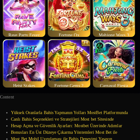
Rave Party Fever
Fortune Ox
Mahjong Ways 3
Heist Stakes
Fortune Gems 2
Carnaval Fiesta
Content
Yüksek Oranlarla Bahis Yapmanın Yolları MostBet Platformunda
Canlı Bahis Seçenekleri ve Stratejileri Most bet Sitesinde
Hesap Açma ve Güvenlik Ayarları: Mostbet Üzerinde Adımlar
Bonusları En Üst Düzeye Çıkarma Yöntemleri Most Bet ile
Most Bet Mobil Uygulaması ile Bahis Deneyimi Yaşayın