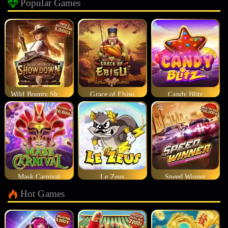
Popular Games
Wild Bounty Showdown
Grace of Ebisu
Candy Blitz
Mask Carnival
Le Zeus
Speed Winner
Hot Games