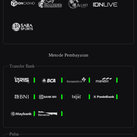
Metode Pembayaran
Transfer Bank
Pulsa