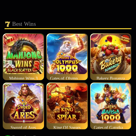
Best Wins
Mahjong Wins 3
Gates of Olympus 1000
Bakery Bonanza
Sword of Ares
King Of Spears
Gates of Gatotkaca 1000