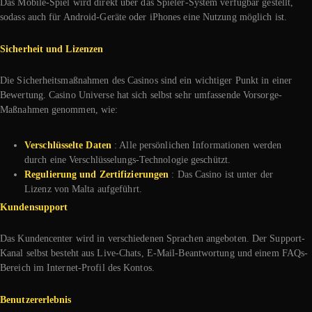
Das Mobile-Spiel wird direkt über das Spieler-System verfügbar gestellt,
sodass auch für Android-Geräte oder iPhones eine Nutzung möglich ist.
Sicherheit und Lizenzen
Die Sicherheitsmaßnahmen des Casinos sind ein wichtiger Punkt in einer
Bewertung. Casino Universe hat sich selbst sehr umfassende Vorsorge-
Maßnahmen genommen, wie:
Verschlüsselte Daten
: Alle persönlichen Informationen werden
durch eine Verschlüsselungs-Technologie geschützt.
Regulierung und Zertifizierungen
: Das Casino ist unter der
Lizenz von Malta aufgeführt.
Kundensupport
Das Kundencenter wird in verschiedenen Sprachen angeboten. Der Support-
Kanal selbst besteht aus Live-Chats, E-Mail-Beantwortung und einem FAQs-
Bereich im Internet-Profil des Kontos.
Benutzererlebnis