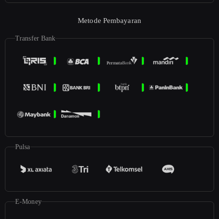
Metode Pembayaran
Transfer Bank
Pulsa
E-Money