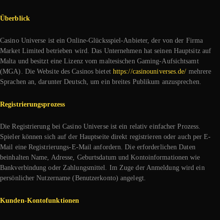
Überblick
Casino Universe ist ein Online-Glücksspiel-Anbieter, der von der Firma
Market Limited betrieben wird. Das Unternehmen hat seinen Hauptsitz auf
Malta und besitzt eine Lizenz vom maltesischen Gaming-Aufsichtsamt
(MGA). Die Website des Casinos bietet
https://casinouniverses.de/
mehrere
Sprachen an, darunter Deutsch, um ein breites Publikum anzusprechen.
Registrierungsprozess
Die Registrierung bei Casino Universe ist ein relativ einfacher Prozess.
Spieler können sich auf der Hauptseite direkt registrieren oder auch per E-
Mail eine Registrierungs-E-Mail anfordern. Die erforderlichen Daten
beinhalten Name, Adresse, Geburtsdatum und Kontoinformationen wie
Bankverbindung oder Zahlungsmittel. Im Zuge der Anmeldung wird ein
persönlicher Nutzername (Benutzerkonto) angelegt.
Kunden-Kontofunktionen