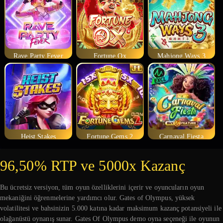
Rave Party Fever
Fortune Ox
Mahjong Ways 3
Heist Stakes
Fortune Gems 2
Carnaval Fiesta
96,50% RTP ve 5000x Kazanç
Bu ücretsiz versiyon, tüm oyun özelliklerini içerir ve oyuncuların oyun
mekaniğini öğrenmelerine yardımcı olur. Gates of Olympus, yüksek
volatilitesi ve bahsinizin 5.000 katına kadar maksimum kazanç potansiyeli ile
olağanüstü oynanış sunar. Gates Of Olympus demo oyna seçeneği ile oyunun