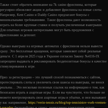
Также стоит обратить внимание на 7k casino фриспины, которые
регулярно обновляют акции и добавляют фриспины на новые слоты.
Например, Kent Casino и Daddy Casino предлагают бонусы с
минимальными требованиями. Такие фриспины дают возможность
играть на более крупные ставки и получать увеличенные выигрыши.
Для опытных игроков интересными могут быть предложения с
фриспинами за депозит.
Однако выигрыш на игровых автоматах с фриспинов нельзя вывести
сразу. Это бесплатные вращения, которые заменяют собой реальные
деньги. С 1 апреля 2025 года в Украине согласно Закону №4116-IX
запрещено выдавать и рекламировать бездепозитные бонусы в качестве
стимулирования к игре.
Приз за регистрацию – это лучший способ познакомиться с сайтом,
протестировать слоты и увеличить свои шансы на выигрыш, не внося
реальны… Это несколько полезных ссылок на информацию о том, как
безопасно играть в азартные игры. Если вы чувствуете, что больше не
можете контролировать свои азартные игры и убытки, и они вызывают
у вас напряжение,
https://verin-tennis.ru/blog/top-tennisistov-vseh-vremen-
i-narodov
беспокойство и стресс, немедленно прекратите играть.