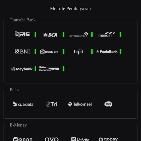
Metode Pembayaran
Transfer Bank
Pulsa
E-Money