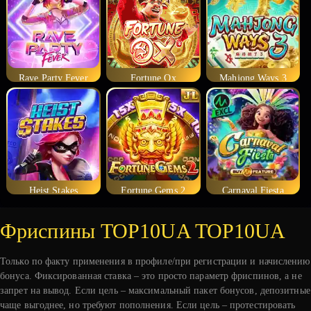
Rave Party Fever
Fortune Ox
Mahjong Ways 3
Heist Stakes
Fortune Gems 2
Carnaval Fiesta
Фриспины TOP10UA TOP10UA
Только по факту применения в профиле/при регистрации и начислению
бонуса. Фиксированная ставка – это просто параметр фриспинов, а не
запрет на вывод. Если цель – максимальный пакет бонусов, депозитные
чаще выгоднее, но требуют пополнения. Если цель – протестировать