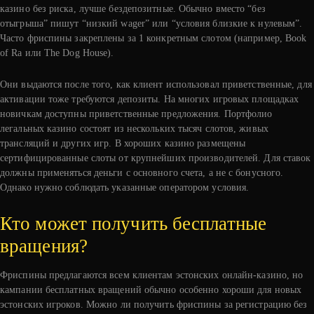
казино без риска, лучше бездепозитные. Обычно вместо “без
отыгрыша” пишут “низкий wager” или “условия близкие к нулевым”.
Часто фриспины закреплены за 1 конкретным слотом (например, Book
of Ra или The Dog House).
Они выдаются после того, как клиент использовал приветственные, для
активации тоже требуются депозиты. На многих игровых площадках
новичкам доступны приветственные предложения. Портфолио
легальных казино состоят из нескольких тысяч слотов, живых
трансляций и других игр. В хороших казино размещены
сертифицированные слоты от крупнейших производителей. Для ставок
должны применяться деньги с основного счета, а не с бонусного.
Однако нужно соблюдать указанные оператором условия.
Кто может получить бесплатные
вращения?
Фриспины предлагаются всем клиентам эстонских онлайн-казино, но
кампании бесплатных вращений обычно особенно хороши для новых
эстонских игроков. Можно ли получить фриспины за регистрацию без