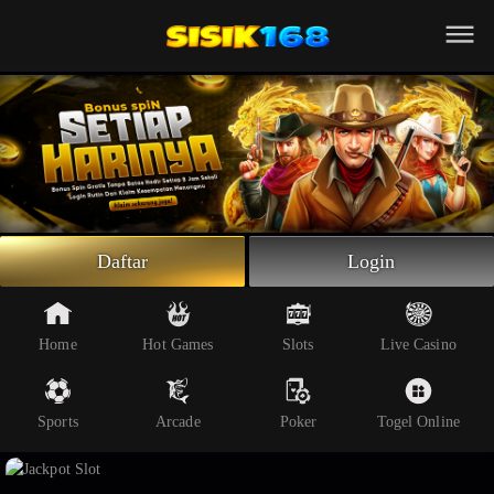
Beranda
Slot Online
Live Casino
Sportsbook
Arcade
Togel Online
Daftar
Login
Poker
Whatsapp
Home
Hot Games
Slots
Live Casino
Telegram
Sports
Arcade
Poker
Togel Online
Livechat