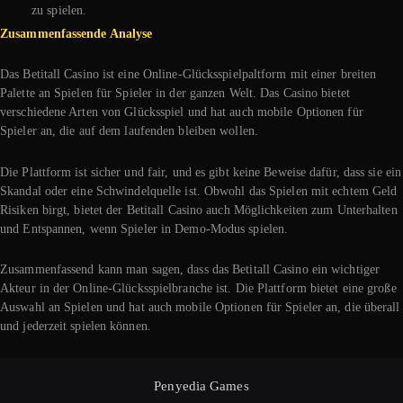
zu spielen.
Zusammenfassende Analyse
Das Betitall Casino ist eine Online-Glücksspielpaltform mit einer breiten
Palette an Spielen für Spieler in der ganzen Welt. Das Casino bietet
verschiedene Arten von Glücksspiel und hat auch mobile Optionen für
Spieler an, die auf dem laufenden bleiben wollen.
Die Plattform ist sicher und fair, und es gibt keine Beweise dafür, dass sie ein
Skandal oder eine Schwindelquelle ist. Obwohl das Spielen mit echtem Geld
Risiken birgt, bietet der Betitall Casino auch Möglichkeiten zum Unterhalten
und Entspannen, wenn Spieler in Demo-Modus spielen.
Zusammenfassend kann man sagen, dass das Betitall Casino ein wichtiger
Akteur in der Online-Glücksspielbranche ist. Die Plattform bietet eine große
Auswahl an Spielen und hat auch mobile Optionen für Spieler an, die überall
und jederzeit spielen können.
Penyedia Games