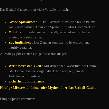
Das Betitall Casino bringt viele Vorteile mit sich:
Große Spielauswahl
: Die Plattform bietet eine breite Palette
von verschiedenen Arten von Spielen für jeden Geschmack an.
Mobilität
: Spieler können überall, jederzeit und so lange
spielen, wie sie möchten.
Zugänglichkeit
: Der Zugang zum Casino ist einfach und
intuitiv gestaltet.
Allerdings gibt es auch einige Einschränkungen:
Wettbewerbsfähigkeit
: Mit dem hohen Wachstum der Online-
Glücksspielbranche steigen die Anforderungen, um als
Teilnehmer zu bestehen.
Sicherheit und Fairness
Häufige Missverständnisse oder Mythen über das Betitall Casino
Einige Spieler vermuten: