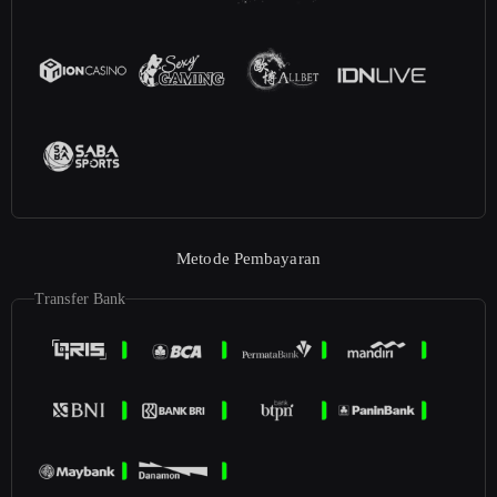
Metode Pembayaran
Transfer Bank