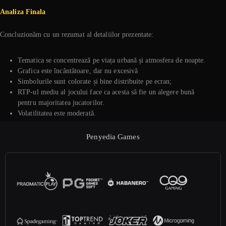
Analiza Finala
Concluzionăm cu un rezumat al detaliilor prezentate:
Tematica se concentrează pe viața urbană și atmosfera de noapte.
Grafica este încântătoare, dar nu excesivă
Simbolurile sunt colorate și bine distribuite pe ecran;
RTP-ul mediu al jocului face ca acesta să fie un alegere bună
pentru majoritatea jucatorilor.
Volatilitatea este moderată.
Penyedia Games