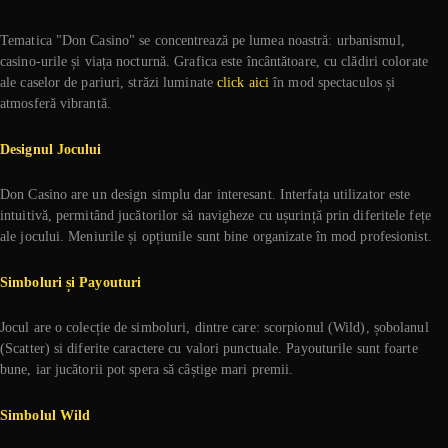
Tematica "Don Casino" se concentrează pe lumea noastră: urbanismul,
casino-urile și viața nocturnă. Grafica este încântătoare, cu clădiri colorate
ale caselor de pariuri, străzi luminate
click aici
în mod spectaculos și
atmosferă vibrantă.
Designul Jocului
Don Casino are un design simplu dar interesant. Interfața utilizator este
intuitivă, permitând jucătorilor să navigheze cu ușurință prin diferitele fețe
ale jocului. Meniurile și opțiunile sunt bine organizate în mod profesionist.
Simboluri și Payouturi
Jocul are o colecție de simboluri, dintre care: scorpionul (Wild), șobolanul
(Scatter) si diferite caractere cu valori punctuale. Payouturile sunt foarte
bune, iar jucătorii pot spera să câștige mari premii.
Simbolul Wild