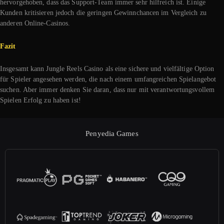
hervorgehoben, dass das Support-Team immer sehr hilfreich ist. Einige
Kunden kritisieren jedoch die geringen Gewinnchancen im Vergleich zu
anderen Online-Casinos.
Fazit
Insgesamt kann Jungle Reels Casino als eine sichere und vielfältige Option
für Spieler angesehen werden, die nach einem umfangreichen Spielangebot
suchen. Aber immer denken Sie daran, dass nur mit verantwortungsvollem
Spielen Erfolg zu haben ist!
Penyedia Games