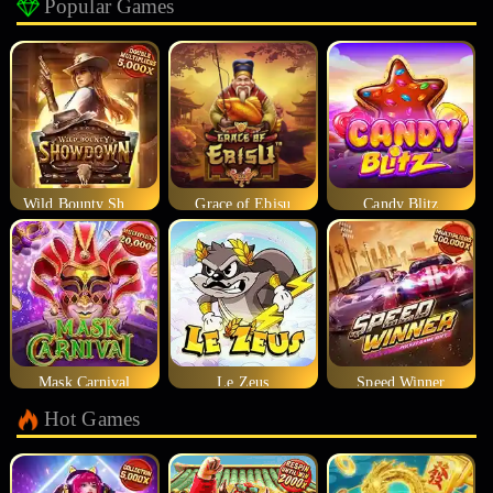
Popular Games
Wild Bounty Showdown
Grace of Ebisu
Candy Blitz
Mask Carnival
Le Zeus
Speed Winner
Hot Games