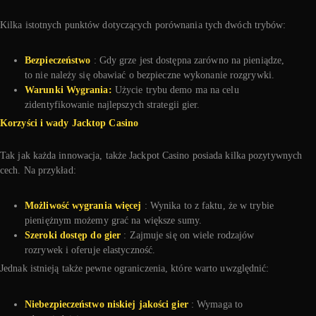
Kilka istotnych punktów dotyczących porównania tych dwóch trybów:
Bezpieczeństwo
: Gdy grze jest dostępna zarówno na pieniądze,
to nie należy się obawiać o bezpieczne wykonanie rozgrywki.
Warunki Wygrania:
Użycie trybu demo ma na celu
zidentyfikowanie najlepszych strategii gier.
Korzyści i wady Jacktop Casino
Tak jak każda innowacja, także Jackpot Casino posiada kilka pozytywnych
cech. Na przykład:
Możliwość wygrania więcej
: Wynika to z faktu, że w trybie
pieniężnym możemy grać na większe sumy.
Szeroki dostęp do gier
: Zajmuje się on wiele rodzajów
rozrywek i oferuje elastyczność.
Jednak istnieją także pewne ograniczenia, które warto uwzględnić:
Niebezpieczeństwo niskiej jakości gier
: Wymaga to