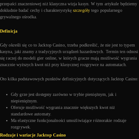
przepaści znaczeniowej niż klasyczna wizja kasyn. W tym artykule będziemy
dokładnie badać cechy i charakterystykę
szczegóły
tego popularnego
grywalnego ośrodka.
Definicja
Gdy określi się co to Jacktop Casino, trzeba podkreślić, że nie jest to typem
kasyna, jaki znamy z tradycyjnych urządzeń hazardowych. Termin ten odnosi
się raczej do modeli gier online, w których gracze mają możliwość wygrania
znacznie wyższych kwot niż przy klasycznej rozgrywce na automatach.
Oto kilka podstawowych punktów definicyjnych dotyczących Jacktop Casino:
Gdy grze jest dostępny zarówno w trybie pieniężnym, jak i
niepieniężnym.
Oferuje możliwość wygrania znacznie większych kwot niż
standardowe automaty.
Ma elastyczne funkcjonalności umożliwiające różnorakie rodzaje
rozgrywek.
Rodzaje i wariacje Jacktop Casino