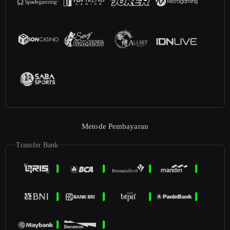
Metode Pembayaran
Transfer Bank