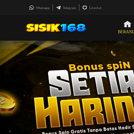
Whatsapp
Telegram
Livechat
BERAN