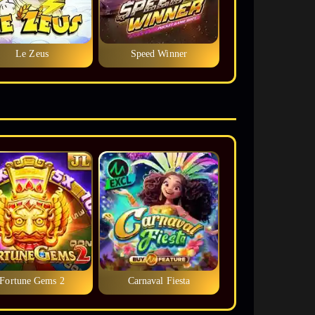
Le Zeus
Speed Winner
Fortune Gems 2
Carnaval Fiesta