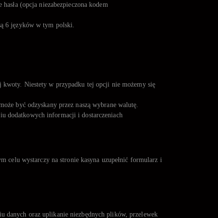
ie hasła (opcja niezabezpieczona kodem
są 6 języków w tym polski.
 kwoty. Niestety w przypadku tej opcji nie możemy się
y może być odzyskany przez naszą wybrane walutę.
iu dodatkowych informacji i dostarczeniach
m celu wystarczy na stronie kasyna uzupełnić formularz i
niu danych oraz uplikanie niezbędnych plików, przelewek