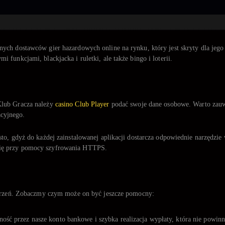
nych dostawców gier hazardowych online na rynku, który jest skryty dla jeg
funkcjami, blackjacka i ruletki, ale także bingo i loterii.
Klub Gracza należy
casino Club Player
podać swoje dane osobowe. Warto zauważy
cyjnego.
sto, gdyż do każdej zainstalowanej aplikacji dostarcza odpowiednie narzędzi
się przy pomocy szyfrowania HTTPS.
zdarzeń. Zobaczmy czym może on być jeszcze pomocny:
ność przez nasze konto bankowe i szybka realizacja wypłaty, która nie powinn