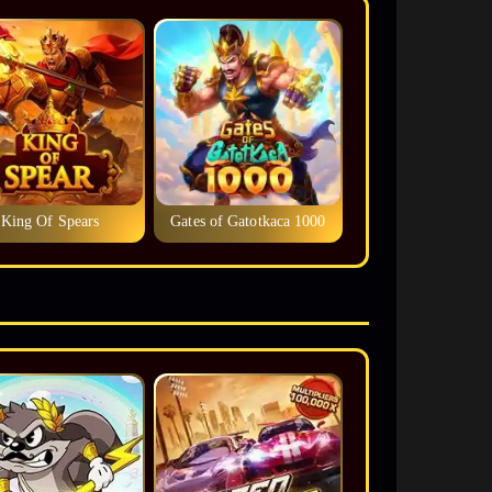
King Of Spears
Gates of Gatotkaca 1000