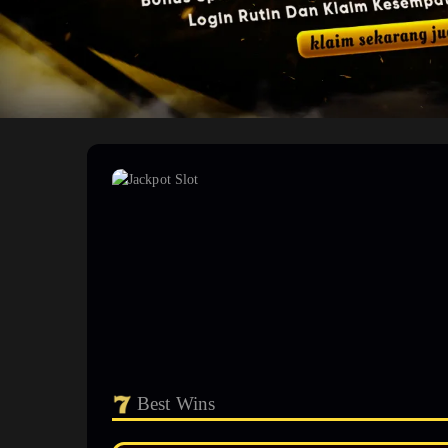
Best Wins