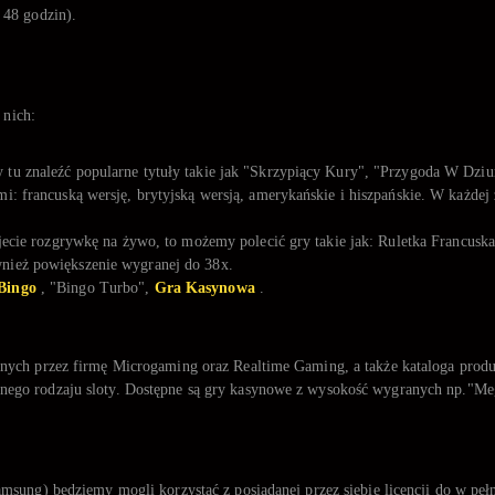
 48 godzin).
 nich:
tu znaleźć popularne tytuły takie jak "Skrzypiący Kury", "Przygoda W Dziur
mi: francuską wersję, brytyjską wersją, amerykańskie i hiszpańskie. W każde
rujecie rozgrywkę na żywo, to możemy polecić gry takie jak: Ruletka Francusk
wnież powiększenie wygranej do 38x.
Bingo
, "Bingo Turbo",
Gra Kasynowa
.
nych przez firmę Microgaming oraz Realtime Gaming, a także kataloga produ
nego rodzaju sloty. Dostępne są gry kasynowe z wysokość wygranych np."M
msung) będziemy mogli korzystać z posiadanej przez siebie licencji do w pe