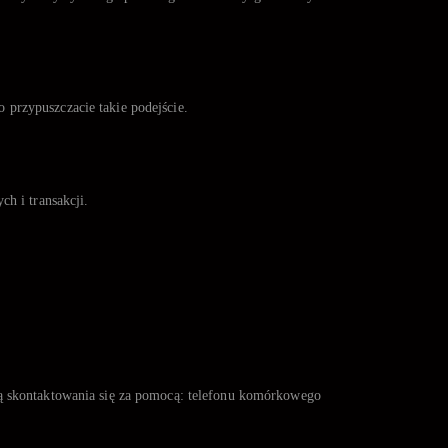
 przypuszczacie takie podejście.
h i transakcji.
ią skontaktowania się za pomocą: telefonu komórkowego