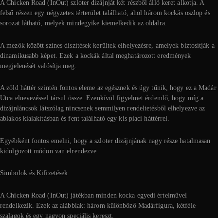
A Chicken Road (InOut) szloter dizájnját két részből álló keret alkotja. A
felső részen egy négyzetes térterület található, ahol három kockás oszlop és
sorozat látható, melyek mindegyike kiemelkedik az oldalra.
A mezők között színes díszítések kerültek elhelyezésre, amelyek biztosítják a
dinamikusabb képet. Ezek a kockák által meghatározott eredmények
megjelenését valósítja meg.
A zöld háttér szintén fontos eleme az egésznek és úgy tűnik, hogy ez a Madár
Utca elnevezéssel társul össze. Ezenkívül figyelmet érdemlő, hogy míg a
dizájnláncsok látszólag nincsenek semmilyen rendeltetésből elhelyezve az
ablakos kialakításban és fent található egy kis piaci háttérrel.
Egyébként fontos emelni, hogy a szloter dizájnjának nagy része hatalmasan
kidolgozott módon van elrendezve.
Simbolok és Kifizetések
A Chicken Road (InOut) játékban minden kocka egyedi értelművel
rendelkezik. Ezek az alábbiak: három különböző Madárfigura, kétféle
szalagok és egy nagyon speciális kereszt.