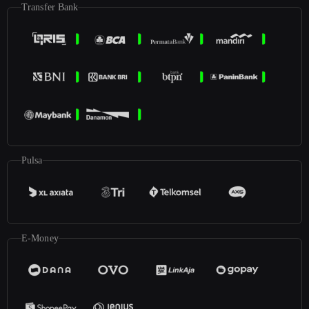
Transfer Bank
Pulsa
E-Money