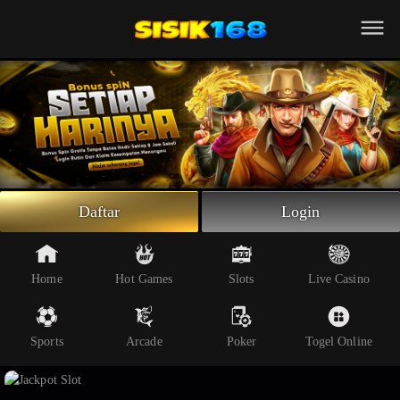
Beranda
Slot Online
Live Casino
Sportsbook
Arcade
Togel Online
Daftar
Login
Poker
Whatsapp
Home
Hot Games
Slots
Live Casino
Telegram
Sports
Arcade
Poker
Togel Online
Livechat