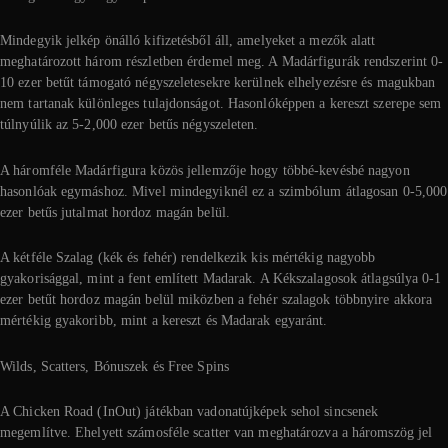
Mindegyik jelkép önálló kifizetésből áll, amelyeket a mezők alatt
meghatározott három részletben érdemel meg. A Madárfigurák rendszerint 0-
10 ezer betűt támogató négyszeletesekre kerülnek elhelyezésre és magukban
nem tartanak különleges tulajdonságot. Hasonlóképpen a kereszt szerepe sem
túlnyúlik az 5-2,000 ezer betűs négyszeleten.
A háromféle Madárfigura közös jellemzője hogy többé-kevésbé nagyon
hasonlóak egymáshoz. Mivel mindegyiknél ez a szimbólum átlagosan 0-5,000
ezer betűs jutalmat hordoz magán belül.
A kétféle Szalag (kék és fehér) rendelkezik kis mértékig nagyobb
gyakorisággal, mint a fent említett Madarak. A Kékszalagosok átlagsúlya 0-1
ezer betűt hordoz magán belül miközben a fehér szalagok többnyire akkora
mértékig gyakoribb, mint a kereszt és Madarak egyaránt.
Wilds, Scatters, Bónuszek és Free Spins
A Chicken Road (InOut) játékban vadonatújképek sehol sincsenek
megemlítve. Ehelyett számosféle scatter van meghatározva a háromszög jel