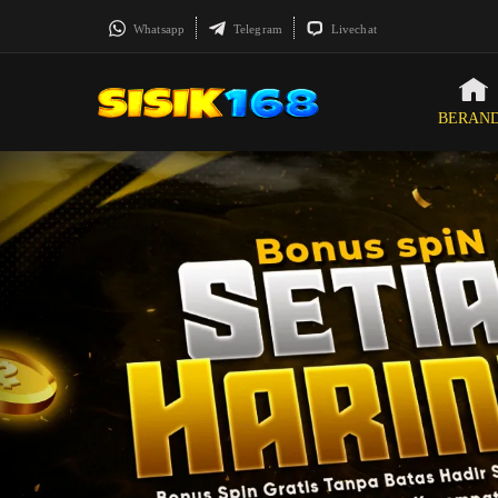
Whatsapp
Telegram
Livechat
BERAN