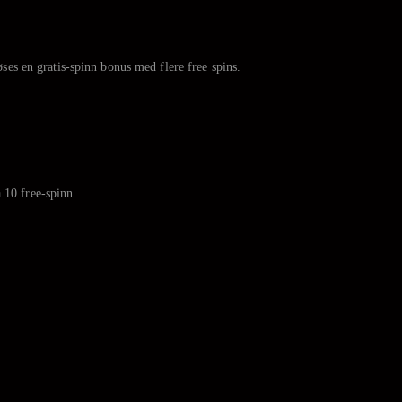
øses en gratis-spinn bonus med flere free spins.
 10 free-spinn.