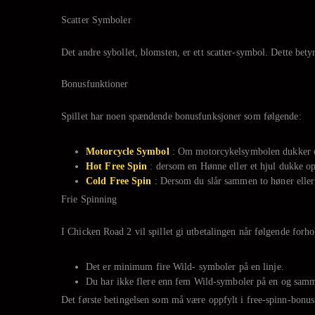
Scatter Symboler
Det andre sybollet, blomsten, er ett scatter-symbol. Dette betyr
Bonusfunktioner
Spillet har noen spændende bonusfunksjoner som følgende:
Motorcycle Symbol
: Om motorcykelsymbolen dukker opp
Hot Free Spin
: dersom en Hønne eller et hjul dukke op i
Cold Free Spin
: Dersom du slår sammen to høner eller
Frie Spinning
I Chicken Road 2 vil spillet gi utbetalingen når følgende forho
Det er minimum fire Wild- symboler på en linje.
Du har ikke flere enn fem Wild-symboler på en og samm
Det første betingelsen som må være oppfylt i free-spinn-bonus