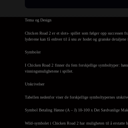
Tema og Design
Chicken Road 2 er et slots- spillet som følger opp successen fr
lyderene kan få enhver til å snu av hodet og granske detaljene i
Symboler
I Chicken Road 2 finner du fem forskjellige symboltyper: hø
vinningsmulighetene i spillet.
Utskrivelser
Tabellen nedenfor viser de forskjellige symboltypernes utskriv
Symbol Betaling Hønne (A – J) 10-100 x Det Sædvanlige 
Wild-symbolet i Chicken Road 2 har muligheten til å erstatte