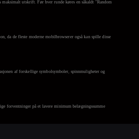
ens maksimalt utskrift. Før hver runde køres en såkaldt "Random
jon, da de fleste moderne mobilbrowserer også kan spille disse
nasjonen af forskellige symbolsymboler, spinnmuligheter og
idige forventninger på et lavere minimum belægningssumme