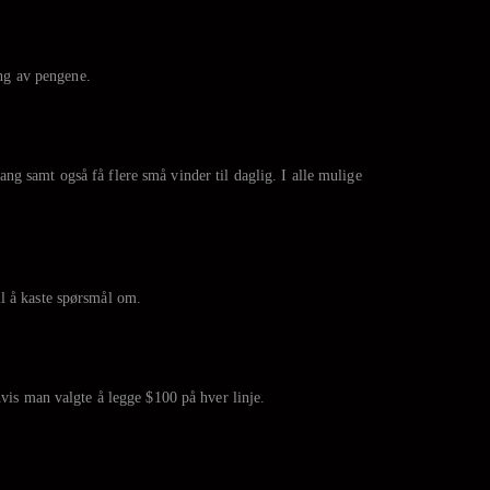
aing av pengene.
ng samt også få flere små vinder til daglig. I alle mulige
il å kaste spørsmål om.
vis man valgte å legge $100 på hver linje.