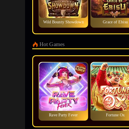
Wild Bounty Showdown
Grace of Ebisu
Hot Games
Rave Party Fever
Fortune Ox