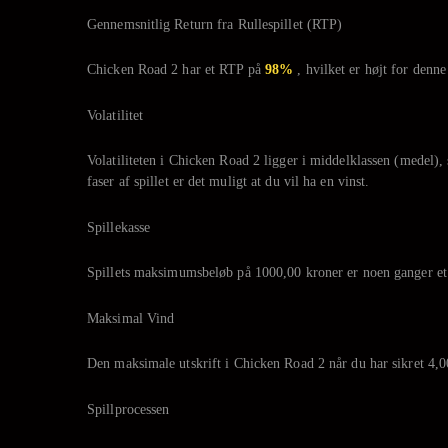
Gennemsnitlig Return fra Rullespillet (RTP)
Chicken Road 2 har et RTP på
98%
, hvilket er højt for denne
Volatilitet
Volatiliteten i Chicken Road 2 ligger i middelklassen (medel),
faser af spillet er det muligt at du vil ha en vinst.
Spillekasse
Spillets maksimumsbeløb på 1000,00 kroner er noen ganger et l
Maksimal Vind
Den maksimale utskrift i Chicken Road 2 når du har sikret
Spillprocessen