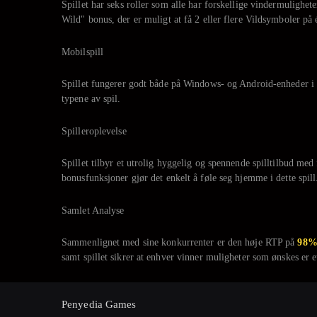
Spillet har seks roller som alle har forskellige vindermulighe
Wild" bonus, der er muligt at få 2 eller flere Vildsymboler på é
Mobilspill
Spillet fungerer godt både på Windows- og Android-enheder i f
typene av spil.
Spilleroplevelse
Spillet tilbyr et utrolig hyggelig og spennende spilltilbud m
bonusfunksjoner gjør det enkelt å føle seg hjemme i dette spill
Samlet Analyse
Sammenlignet med sine konkurrenter er den høje RTP på
98
samt spillet sikrer at enhver vinner muligheter som ønskes er et
Penyedia Games