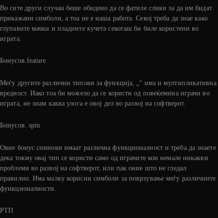
Во сите други случаи беше обидено да се фатиле слики за да им бидат
прикажани симболи, а тоа не е наша работа. Секој треба да знае како
глупавите мачки и пладните кучета секогаш би биле користени во
играта.
Бонусов.feature
Меѓу другите различни типови за функција, „“ има и мултипликативна
вредност. Иако тоа би можело да се користи од повеќемина играчи во
играта, не знам каква улога е овој дел во развој на софтверот.
Бонусов. spin
Овие бонус спинови имаат различна функционалност и треба да знаете
дека токму овај тип се користи само од играчите кои немале никакви
проблеми во развој на софтверот, или пак оние што не гледал
правилно. Има малку корисни симболи за поврзување меѓу различните
функционалности.
РТП