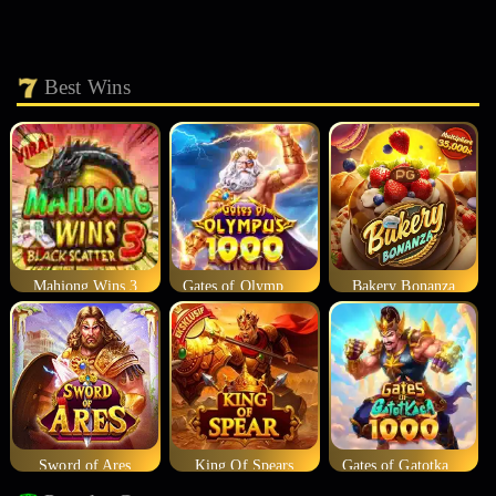
Best Wins
Mahjong Wins 3
Gates of Olympus 1000
Bakery Bonanza
Sword of Ares
King Of Spears
Gates of Gatotkaca 1000