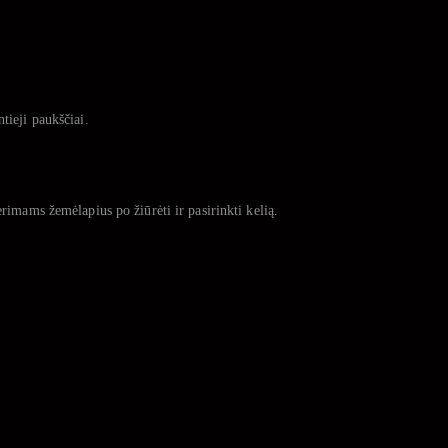
tieji paukščiai.
rimams žemėlapius po žiūrėti ir pasirinkti kelią.