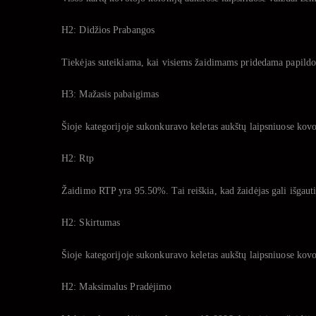
H2: Didžios Prabangos
Tiekėjas suteikiama, kai visiems žaidimams pridedama papildom
H3: Mažasis pabaigimas
Šioje kategorijoje sukonkuravo keletas aukštų laipsniuose kovo
H2: Rtp
Žaidimo RTP yra 95.50%. Tai reiškia, kad žaidėjas gali išgaut
H2: Skirtumas
Šioje kategorijoje sukonkuravo keletas aukštų laipsniuose kovo
H2: Maksimalus Pradėjimo