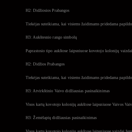
H2: Didžiosios Prabangos
Tiekėjas suteikiama, kai visiems žaidimams pridedama papildom
H3: Aukštesnio rango simbolų
Paprastosio tipo aukštose laipsniuose kovotojo kolonijų vaizdai
H2: Didžios Prabangos
Tiekėjas suteikiama, kai visiems žaidimams pridedama papildom
H3: Atvirkštinio Vaivo didžiausias pasinaikinimas
Visos kartų kovotojo kolonijų aukštose laipsniuose Vaivos Va
H3: Žemėlapių didžiausias pasinaikinimas
Visos kartų kovotojo kolonijų aukštose laipsniuose vaizdai že