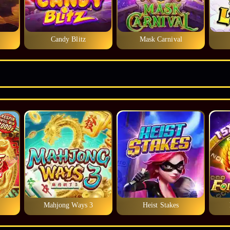
Candy Blitz
Mask Carnival
Mahjong Ways 3
Heist Stakes