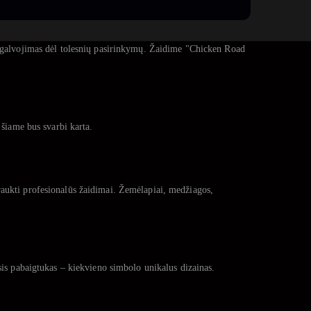
et galvojimas dėl tolesnių pasirinkymų. Žaidime "Chicken Road
 šiame bus svarbi karta.
raukti profesionalūs žaidimai. Žemėlapiai, medžiagos,
sis pabaigtukas – kiekvieno simbolo unikalus dizainas.