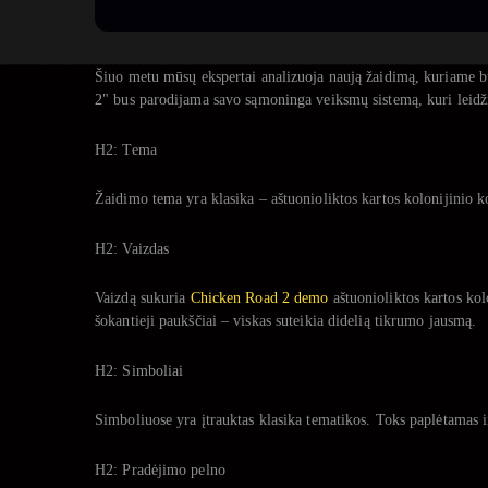
Šiuo metu mūsų ekspertai analizuoja naują žaidimą, kuriame bu
2" bus parodijama savo sąmoninga veiksmų sistemą, kuri leidžia 
H2: Tema
Žaidimo tema yra klasika – aštuonioliktos kartos kolonijinio ko
H2: Vaizdas
Vaizdą sukuria
Chicken Road 2 demo
aštuonioliktos kartos kol
šokantieji paukščiai – viskas suteikia didelią tikrumo jausmą.
H2: Simboliai
Simboliuose yra įtrauktas klasika tematikos. Toks paplėtamas i
H2: Pradėjimo pelno