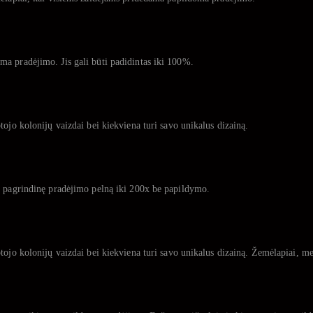
a pradėjimo. Jis gali būti padidintas iki 100%.
tojo kolonijų vaizdai bei kiekviena turi savo unikalus dizainą.
i pagrindinę pradėjimo pelną iki 200x be papildymo.
tojo kolonijų vaizdai bei kiekviena turi savo unikalus dizainą. Žemėlapiai, me