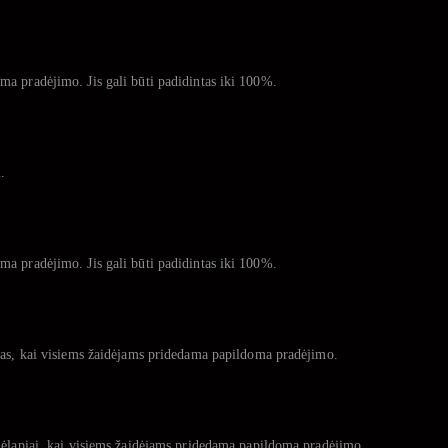
a pradėjimo. Jis gali būti padidintas iki 100%.
.
a pradėjimo. Jis gali būti padidintas iki 100%.
ivas, kai visiems žaidėjams pridedama papildoma pradėjimo.
mėlapiai, kai visiems žaidėjams pridedama papildoma pradėjimo.