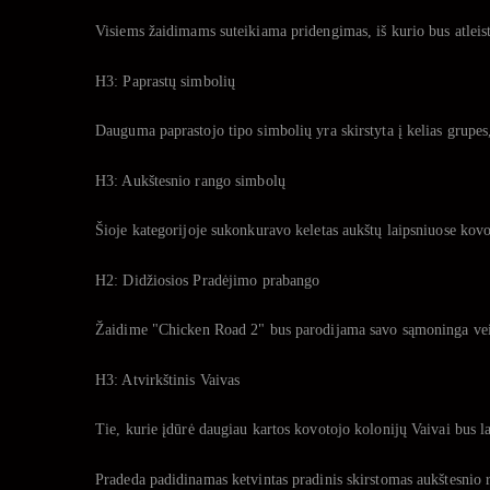
Visiems žaidimams suteikiama pridengimas, iš kurio bus atleist
H3: Paprastų simbolių
Dauguma paprastojo tipo simbolių yra skirstyta į kelias grupes,
H3: Aukštesnio rango simbolų
Šioje kategorijoje sukonkuravo keletas aukštų laipsniuose kovot
H2: Didžiosios Pradėjimo prabango
Žaidime "Chicken Road 2" bus parodijama savo sąmoninga veiksm
H3: Atvirkštinis Vaivas
Tie, kurie įdūrė daugiau kartos kovotojo kolonijų Vaivai bus l
Pradeda padidinamas ketvintas pradinis skirstomas aukštesnio 