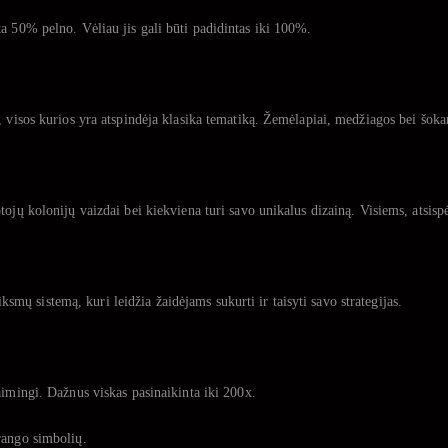
a 50% pelno. Vėliau jis gali būti padidintas iki 100%.
 visos kurios yra atspindėja klasika tematiką. Žemėlapiai, medžiagos bei šokan
ojų kolonijų vaizdai bei kiekviena turi savo unikalus dizainą. Visiems, atsispė
ų sistemą, kuri leidžia žaidėjams sukurti ir taisyti savo strategijas.
aimingi. Dažnus viskas pasinaikinta iki 200x.
rango simbolių.