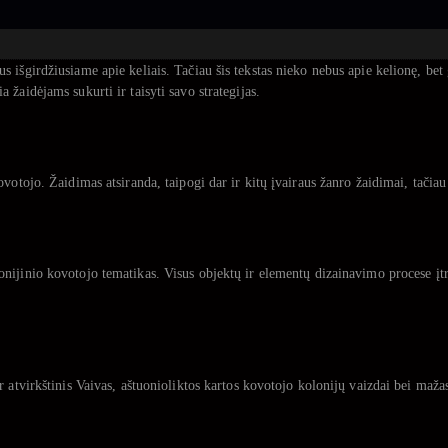
s išgirdžiusiame apie keliais. Tačiau šis tekstas nieko nebus apie kelionę, b
žaidėjams sukurti ir taisyti savo strategijas.
votojo. Žaidimas atsiranda, taipogi dar ir kitų įvairaus žanro žaidimai, tačiau
onijinio kovotojo tematikas. Visus objektų ir elementų dizainavimo procese įt
r atvirkštinis Vaivas, aštuonioliktos kartos kovotojo kolonijų vaizdai bei maža