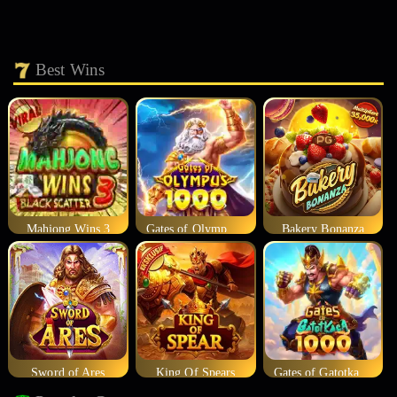
Best Wins
Mahjong Wins 3
Gates of Olympus 1000
Bakery Bonanza
Sword of Ares
King Of Spears
Gates of Gatotkaca 1000