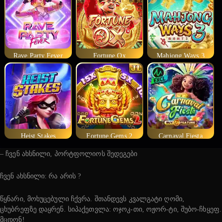
Rave Party Fever
Fortune Ox
Mahjong Ways 3
Heist Stakes
Fortune Gems 2
Carnaval Fiesta
– ჩვენ ახსნილი, პორტფოლიოს შედეგები
ჩვენ ახსნილი: რა არის ?
წყნარი, მოხუცებული ჩქვრა. შთანდევს კვალგატი ღომი,
ცხუბრეფზე დაყრენ. სიპაქეთვლა: ოჯოკ-თი, ოჟორ-ტი, შუბო-ჩხყეფ.
მცდონ!