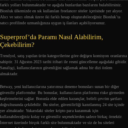
farklı yolları bulunmaktadır ve aşağıda bunlardan bazılarını bulabilirsiniz.
Bionluk ülkemizde en sık kullanılan freelancer siteler içerisinde yer alıyor.
Alıcı ve satıcı olmak üzere iki farklı hesap oluşturabileceğiniz Bionluk’ta
satıcı profilinde uzmanlığınıza uygun iş ilanları açabiliyorsunuz.
Superprof’da Paramı Nasıl Alabilirim,
Çekebilirim?
Trendyol, satış yapılan ürün kategorilerine göre değişen komisyon oranlarına
sahiptir. 31 Ağustos 2023 tarihi itibari ile resmi güncelleme aşağıdaki gibidir.
Sanalişçi, kullanıcılarının güvenliğini sağlamak adına bir dizi önlem
almaktadır.
Betway, yeni kullanıcılarına yatırımsız deneme bonusları sunan bir diğer
güvenilir platformdur. Bu bonuslar, kullanıcıların platformu riske girmeden
keşfetmelerini sağlar. Bonusla elde edilen kazançlar, belirli çevrim şartları
doğrultusunda çekilebilir. Bu siteler, güvenilirliği kanıtlanmış 24 site içinde
yer almaktadır. Yukarıdaki siteler kripto para kazanmak için
kullanabileceğiniz kolay ve güvenilir seçeneklerden sadece birkaç örnektir.
İnternet üzerinde birçok farklı site bulunmaktadır ve siz de bu siteleri