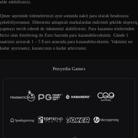
elde edebilirsiniz.
Qmee sayesinde ödemelerinizi ayın sonunda nakit para olarak hesabınıza
çekebiliyorsunuz. Dilerseniz anlaşmalı markalardan indirimli şekilde alışveriş
yapmayı tercih ederek de ödemenizi alabilirsiniz. Para kazanma sitelerinden
birisi olan Joinhiving ile Euro bazında para kazanabileceksiniz. Günde 1
saatinizi ayırarak 1 – 5 Euro arasında para kazanabileceksiniz. Vaktinizi ne
kadar ayırırsanız, kazancınızı o kadar artırırsınız.
Penyedia Games