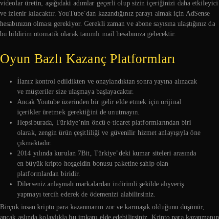
videolar üretin, aşağıdaki adımlar geçerli olup sizin içeriğinizi daha etkileyici
ve izlenir kılacaktır. YouTube’dan kazandığınız parayı almak için AdSense
hesabınızın olması gerekiyor. Gerekli zaman ve abone sayısına ulaştığınız da
bu bildirim otomatik olarak tanımlı mail hesabınıza gelecektir.
Oyun Bazlı Kazanç Platformları
İlanız kontrol edildikten ve onaylandıktan sonra yayına alınacak
ve müşteriler size ulaşmaya başlayacaktır.
Ancak Youtube üzerinden bir gelir elde etmek için orijinal
içerikler üretmek gerektiğini de unutmayın.
Hepsiburada, Türkiye’nin öncü e-ticaret platformlarından biri
olarak, zengin ürün çeşitliliği ve güvenilir hizmet anlayışıyla öne
çıkmaktadır.
2014 yılında kurulan 7Bit, Türkiye’deki kumar siteleri arasında
en büyük kripto hoşgeldin bonusu paketine sahip olan
platformlardan biridir.
Dilerseniz anlaşmalı markalardan indirimli şekilde alışveriş
yapmayı tercih ederek de ödemenizi alabilirsiniz.
Birçok insan kripto para kazanmanın zor ve karmaşık olduğunu düşünür,
ancak aslında kolaylıkla bu imkanı elde edebilirsiniz. Kripto para kazanmanın