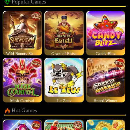
Popular Games
Wild Bounty Showdown
Grace of Ebisu
Candy Blitz
Mask Carnival
Le Zeus
Speed Winner
Hot Games