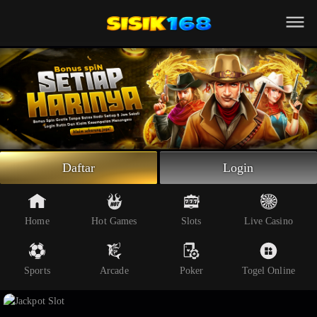
Beranda
Slot Online
Live Casino
Sportsbook
Arcade
Togel Online
Daftar
Login
Poker
Whatsapp
Home
Hot Games
Slots
Live Casino
Telegram
Sports
Arcade
Poker
Togel Online
Livechat