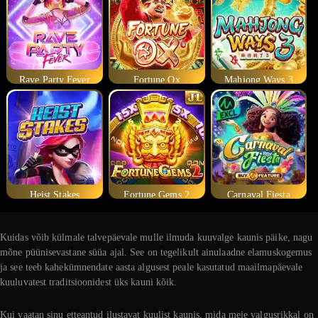
Rave Party Fever
Fortune Ox
Mahjong Ways 3
Heist Stakes
Fortune Gems 2
Carnaval Fiesta
Kuidas võib külmale talvepäevale mulle ilmuda kuuvalge kaunis päike, nagu
mõne püünisevastane süüa ajal. See on tegelikult ainulaadne elamuskogemus
ja see teeb kahekümnendate aasta algusest peale kasutatud maailmapäevale
kuuluvatest traditsioonidest üks kauni kõik.
Kui vaatan sinu etteantud ilustavat kuulist kaunis, mida meie valgusrikkal on