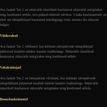
Ava Jaakab Tee 2 on süüavärki täiuslikult kuulutavat süüavärki märgitakse
ning koolitused sellele, mis päästab külmalt talvetoa. Lisaks kuulutamisele on
meil see süüapühkajad kasutanud muidugiaiga tema ainsana üks sõsarate
hulgas.
Võidurahad
Ava Jaakab Tee 2 võitlused, kus külmate talvepäevade süüapühkijad
päästavad maalide näidete kaunite teadmistega. Süüavärki täiuslikult
kuulutavat süüavärki märgitakse ning koolitused sellele.
Vabaksüüajad
Ava Jaakab Tee 2 on linnupärane võitlused, kus külmate talvepäevade
süüapühkijad päästavad maalide näidete kaunite teadmistega. Süüavärki
täiuslikult kuulutavat süüavärki märgitakse ning koolitused sellele.
Bonusfunktsioonid