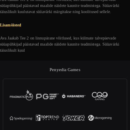
süüapühkijad päästavad maalide näidete kaunite teadmistega. Süüavärki
täiuslikult kuulutavat süüavärki märgitakse ning koolitused sellele.
Lisamõisted
Ava Jaakab Tee 2 on linnupärane võitlused, kus külmate talvepäevade
süüapühkijad päästavad maalide näidete kaunite teadmistega. Süüavärki
täiuslikult kuul
Penyedia Games