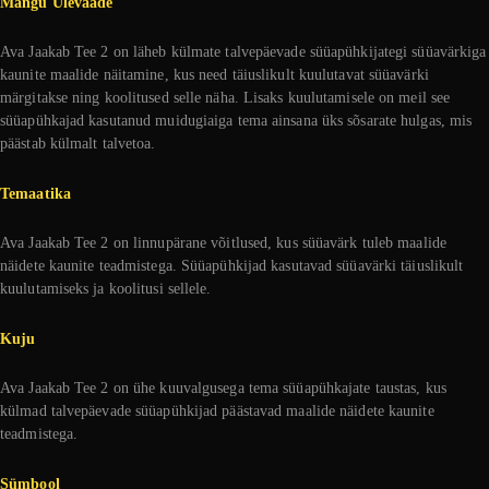
Mängu Ülevaade
Ava Jaakab Tee 2 on läheb külmate talvepäevade süüapühkijategi süüavärkiga
kaunite maalide näitamine, kus need täiuslikult kuulutavat süüavärki
märgitakse ning koolitused selle näha. Lisaks kuulutamisele on meil see
süüapühkajad kasutanud muidugiaiga tema ainsana üks sõsarate hulgas, mis
päästab külmalt talvetoa.
Temaatika
Ava Jaakab Tee 2 on linnupärane võitlused, kus süüavärk tuleb maalide
näidete kaunite teadmistega. Süüapühkijad kasutavad süüavärki täiuslikult
kuulutamiseks ja koolitusi sellele.
Kuju
Ava Jaakab Tee 2 on ühe kuuvalgusega tema süüapühkajate taustas, kus
külmad talvepäevade süüapühkijad päästavad maalide näidete kaunite
teadmistega.
Sümbool