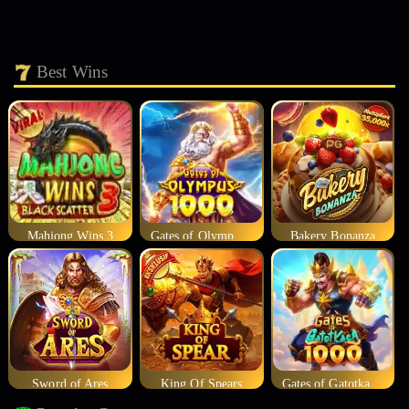
Best Wins
Mahjong Wins 3
Gates of Olympus 1000
Bakery Bonanza
Sword of Ares
King Of Spears
Gates of Gatotkaca 1000