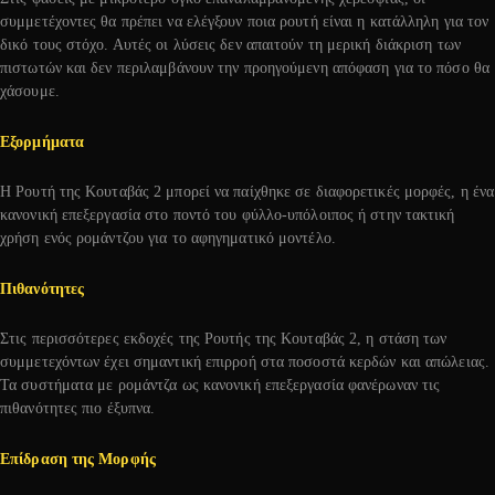
συμμετέχοντες θα πρέπει να ελέγξουν ποια ρουτή είναι η κατάλληλη για τον
δικό τους στόχο. Αυτές οι λύσεις δεν απαιτούν τη μερική διάκριση των
πιστωτών και δεν περιλαμβάνουν την προηγούμενη απόφαση για το πόσο θα
χάσουμε.
Εξορμήματα
Η Ρουτή της Κουταβάς 2 μπορεί να παίχθηκε σε διαφορετικές μορφές, η ένα
κανονική επεξεργασία στο ποντό του φύλλο-υπόλοιπος ή στην τακτική
χρήση ενός ρομάντζου για το αφηγηματικό μοντέλο.
Πιθανότητες
Στις περισσότερες εκδοχές της Ρουτής της Κουταβάς 2, η στάση των
συμμετεχόντων έχει σημαντική επιρροή στα ποσοστά κερδών και απώλειας.
Τα συστήματα με ρομάντζα ως κανονική επεξεργασία φανέρωναν τις
πιθανότητες πιο έξυπνα.
Επίδραση της Μορφής