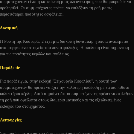
συμμετεχόντων είναι η κατασκευή μιας πλεονέκτησης που θα μπορούσε να
προληφθεί. Οι συμμετέχοντες πρέπει να επιλέξουν τη ροή με τις
περισσότερες ποσότητες ασφάλειας.
Δυναμική
Η Ρουτή της Κουταβάς 2 έχει μια διακριτή δυναμική, η οποία αναφέρεται
στα μορφωμένα στοιχεία του ποντό-φύλαξης. Η απόδοση είναι σημαντική
για τις ποσότητες κερδών και απώλειας.
Παράξenie
Για παράδειγμα, στην εκδοχή "Στιχουργία Κεφαλίου", η ρουτή των
συμμετεχόντων θα πρέπει να έχει την καλύτερη απόδοση με τα πιο πιθανά
καλυπτήρια κέρδη. Αυτό σημαίνει ότι οι συμμετέχοντες πρέπει να επιλέξουν
τη ροή που οφείλεται στους διαμερισματικούς και τις εξειδικευμένες
εκδοχές του στοιχήματος.
Λειτουργίες
Στις φάσεις με μικρότερο όγκο επαναλαμβανόμενης χερεσφίας, οι