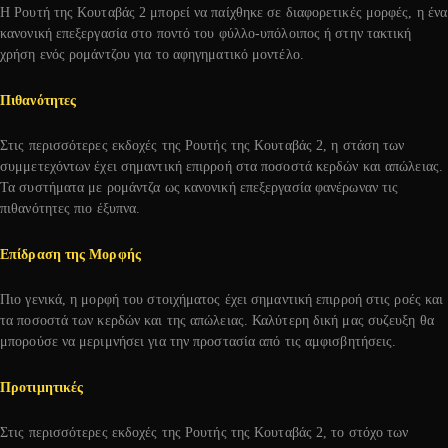
Η Ρουτή της Κουταβάς 2 μπορεί να παίχθηκε σε διαφορετικές μορφές, η ένα
κανονική επεξεργασία στο ποντό του φύλλο-υπόλοιπος ή στην τακτική
χρήση ενός ρομάντζου για το αφηγηματικό μοντέλο.
Πιθανότητες
Στις περισσότερες εκδοχές της Ρουτής της Κουταβάς 2, η στάση των
συμμετεχόντων έχει σημαντική επιρροή στα ποσοστά κερδών και απώλειας.
Τα συστήματα με ρομάντζα ως κανονική επεξεργασία φανέρωναν τις
πιθανότητες πιο έξυπνα.
Επίδραση της Μορφής
Πιο γενικά, η μορφή του στοιχήματος έχει σημαντική επιρροή στις ροές και
τα ποσοστά των κερδών και της απώλειας. Καλύτερη δική μας συζευξη θα
μπορούσε να μεριμνήσει για την προστασία από τις αμφισβητήσεις.
Προτιμητικές
Στις περισσότερες εκδοχές της Ρουτής της Κουταβάς 2, το στόχο των