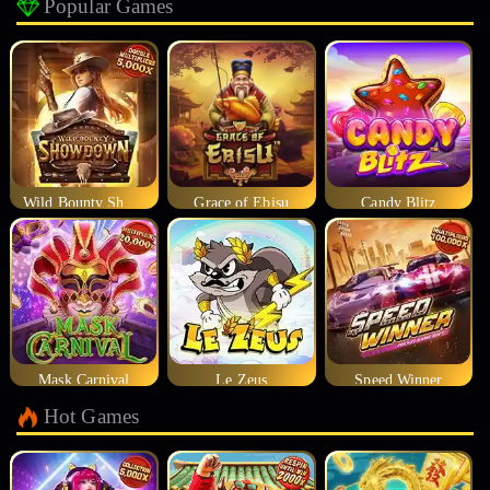
Popular Games
Wild Bounty Showdown
Grace of Ebisu
Candy Blitz
Mask Carnival
Le Zeus
Speed Winner
Hot Games