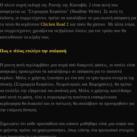
Η πλέον συχνή εκδοχή της Ρουτής της Κουταβάς 2 είναι αυτή που
αναφέρεται ως "Στιχουργία Κεφαλίου" (Headline Writer). Σε αυτή τη
έκδοση, οι συμμετέχοντες πρέπει να καταλήξουν σε μια σωστή απόφαση για
το πόσο θα κερδίσουν
Chicken Road 2
και πόσο θα χάσουν. Με άλλα λόγια,
οι συμμετέχοντες χρειάζονται να βγάλουν λύσεις για τον τρόπο που θα
κατευθύνουν τα κέρδη τους.
Πως ο τίτλος επιλέγει την απόφασή
Η ρουτη αυτή περιλαμβάνει μια σειρά από διακριτές φάσεις, οι οποίες είναι
αναγκαίες προκειμένου να καταλήξουμε σε απόφαση για το ποσοστό
κερδών. Μόλις ο χρήστης ξεκινήσει με ένα από τα τρία πρώτα στοιχεία της
πλοκής (Στιχουργία Κεφαλίου, Νευρολογικές και Βιομηχανίες), θα πρέπει
να επιλέξει την εξαιρετικά πιο ανοδική ροή. Μόλις ο χρήστης κατελθούμε
από αυτή τη φάση, τότε η συγκεκριμένη ποσότητα εναπομένουσα
κερδοφορία θα διακοπεί και οι πιστωτές θα αναλάβουν να προνομηθούν για
την επόμενη δόνηση.
Σημειώστε ότι κάθε προσπάθεια που κάποτε μυθήθηκε είναι μια σοφία που
ο χρήστης πρέπει να χρησιμοποιήσει, όπως επίσης ένα προσωπικό στοιχείο
των προσωπικών του αναφορών.